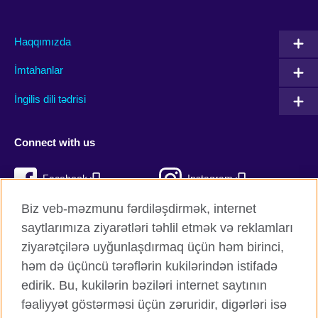
Haqqımızda
İmtahanlar
İngilis dili tədrisi
Connect with us
Facebook
Instagram
Biz veb-məzmunu fərdiləşdirmək, internet
Twitter
TikTok
saytlarımıza ziyarətləri təhlil etmək və reklamları
YouTube
ziyarətçilərə uyğunlaşdırmaq üçün həm birinci,
həm də üçüncü tərəflərin kukilərindən istifadə
edirik. Bu, kukilərin bəziləri internet saytının
fəaliyyət göstərməsi üçün zəruridir, digərləri isə
British Council qlobal