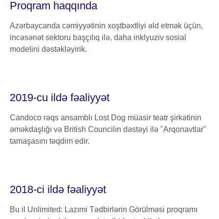
Proqram haqqında
Azərbaycanda cəmiyyətinin xoştbəxtliyi əld etmək üçün,
incəsənət sektoru başçılıq ilə, daha inklyuziv sosial
modelini dəstəkləyirik.
2019-cu ildə fəaliyyət
Candoco rəqs ansamblı Lost Dog müasir teatr şirkətinin
əməkdaşlığı və British Councilın dəstəyi ilə "Arqonavtlar"
tamaşasını təqdim edir.
2018-ci ildə fəaliyyət
Bu il Unlimited: Lazımi Tədbirlərin Görülməsi proqramı