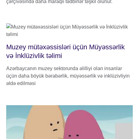
çərçivəsində daha maraqlı tədbirlər təşkil olunur.
Muzey mütəxəssisləri üçün Müyəssərlik
və İnklüzivlik təlimi
Azərbaycanın muzey sektorunda əlilliyi olan insanlar
üçün daha böyük bərabərlik, müyəssərlik və inklüzivliyin
əldə edilməsi