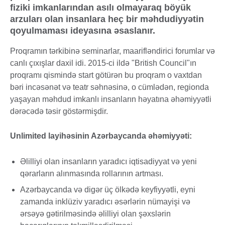
fiziki imkanlarından asılı olmayaraq böyük
arzuları olan insanlara heç bir məhdudiyyətin
qoyulmaması ideyasına əsaslanır.
Proqramın tərkibinə seminarlar, maarifləndirici forumlar və
canlı çıxışlar daxil idi. 2015-ci ildə "British Council"ın
proqramı qismində start götürən bu proqram o vaxtdan
bəri incəsənət və teatr səhnəsinə, o cümlədən, regionda
yaşayan məhdud imkanlı insanların həyatına əhəmiyyətli
dərəcədə təsir göstərmişdir.
Unlimited layihəsinin Azərbaycanda əhəmiyyəti:
Əlilliyi olan insanların yaradıcı iqtisadiyyat və yeni
qərarların alınmasında rollarının artması.
Azərbaycanda və digər üç ölkədə keyfiyyətli, eyni
zamanda inklüziv yaradıcı əsərlərin nümayişi və
ərsəyə gətirilməsində əlilliyi olan şəxslərin