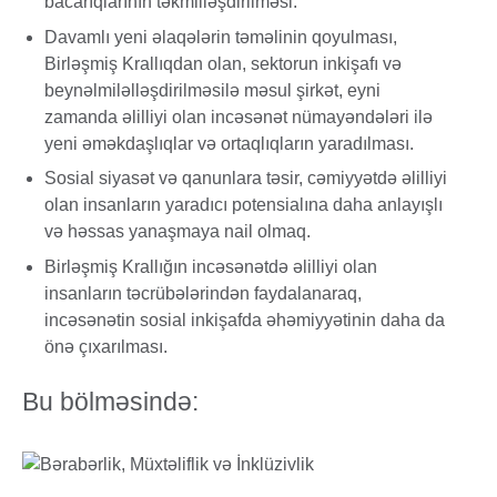
bacarıqlarının təkmilləşdirilməsi.
Davamlı yeni əlaqələrin təməlinin qoyulması,
Birləşmiş Krallıqdan olan, sektorun inkişafı və
beynəlmiləlləşdirilməsilə məsul şirkət, eyni
zamanda əlilliyi olan incəsənət nümayəndələri ilə
yeni əməkdaşlıqlar və ortaqlıqların yaradılması.
Sosial siyasət və qanunlara təsir, cəmiyyətdə əlilliyi
olan insanların yaradıcı potensialına daha anlayışlı
və həssas yanaşmaya nail olmaq.
Birləşmiş Krallığın incəsənətdə əlilliyi olan
insanların təcrübələrindən faydalanaraq,
incəsənətin sosial inkişafda əhəmiyyətinin daha da
önə çıxarılması.
Bu bölməsində: