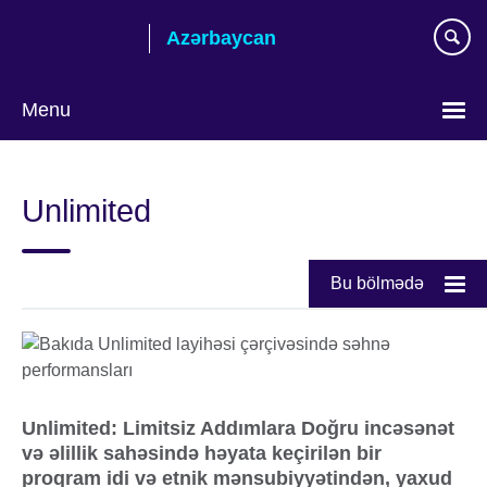
Skip
Azərbaycan
to
main
content
Menu
Choose
your
Unlimited
language
Bu bölmədə
Unlimited: Limitsiz Addımlara Doğru
incəsənət
və əlillik sahəsində həyata keçirilən bir
proqram idi və etnik mənsubiyyətindən, yaxud