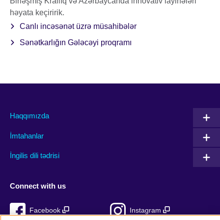
Birləşmiş Krallıq və Azərbaycanda innovativ layihələri
həyata keçiririk.
Canlı incəsənət üzrə müsahibələr
Sənətkarlığın Gələcəyi proqramı
Haqqımızda
İmtahanlar
İngilis dili tədrisi
Connect with us
Facebook
Instagram