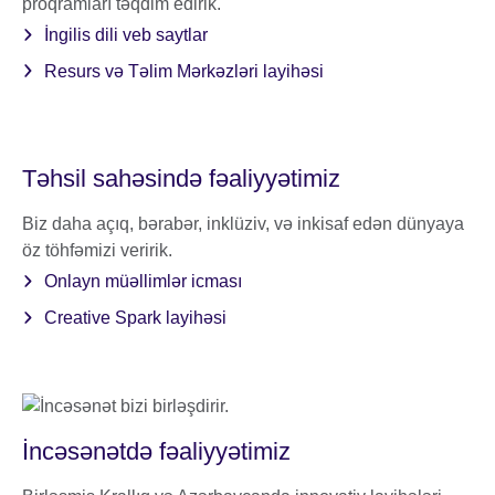
proqramları təqdim edirik.
İngilis dili veb saytlar
Resurs və Təlim Mərkəzləri layihəsi
Təhsil sahəsində fəaliyyətimiz
Biz daha açıq, bərabər, inklüziv, və inkisaf edən dünyaya
öz töhfəmizi veririk.
Onlayn müəllimlər icması
Creative Spark layihəsi
İncəsənətdə fəaliyyətimiz