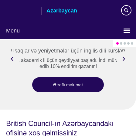
Skip
Azərbaycan
to
main
content
Menu
Choose
your
Uşaqlar və yeniyetmələr üçün ingilis dili kursları
language
Yeni akademik il üçün qeydiyyat başladı. İndi müraciət
edib 10% endirim qazanın!
Ətraflı məlumat
British Council-ın Azərbaycandakı
ofisinə xoş gəlmişsiniz