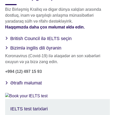
Biz Birləşmiş Krallıq və digər dünya xalqları arasında
dostluq, inam və qarşılıqlı anlaşma münasibətləri
yaradaraq sülh və rifahı dəstəkləyirik.
Haqqımızda daha çox məlumat əldə edin.
British Council ilə IELTS seçin
Bizimlə ingilis dili öyrənin
Koronavirus (Covid-19) ilə əlaqədər ən son xəbərləri
oxuyun və ya bizə zəng edin.
+994 (12) 497 15 93
Ətraflı məlumat
IELTS test tarixləri