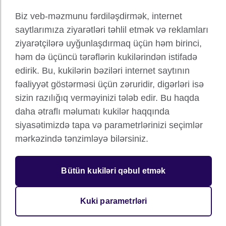
Twitter
TikTok
Biz veb-məzmunu fərdiləşdirmək, internet
saytlarımıza ziyarətləri təhlil etmək və reklamları
YouTube
ziyarətçilərə uyğunlaşdırmaq üçün həm birinci,
həm də üçüncü tərəflərin kukilərindən istifadə
edirik. Bu, kukilərin bəziləri internet saytının
fəaliyyət göstərməsi üçün zəruridir, digərləri isə
British Council qlobal
sizin razılığıq verməyinizi tələb edir. Bu haqda
Məxfilik və şərtlər
daha ətraflı məlumatı kukilər haqqında
Kukilər
siyasətimizdə tapa və parametrlərinizi seçimlər
Sitemap
mərkəzində tənzimləyə bilərsiniz.
© 2026 British Council
Birləşmiş Krallığın mədəni əlaqələr və təhsil imkanları üzrə
Bütün kukiləri qəbul etmək
beynəlxalq təşkilatı.
Qeydiyyatdan keçmiş xeyriyyə təşkilatı: 209131 (İngiltərə və
Uels), SC037733 (Şotlandiya).
Kuki parametrləri