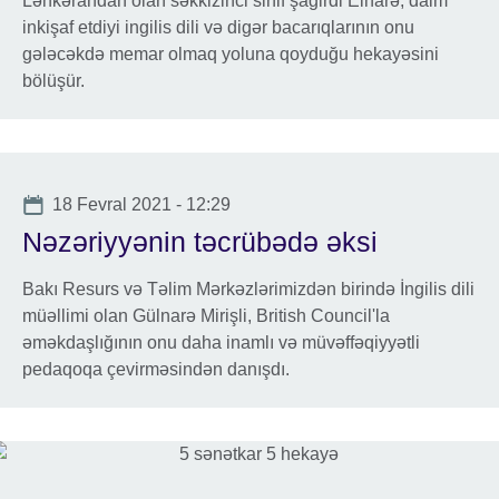
Lənkərandan olan səkkizinci sinif şagirdi Elnarə, daim
inkişaf etdiyi ingilis dili və digər bacarıqlarının onu
gələcəkdə memar olmaq yoluna qoyduğu hekayəsini
bölüşür.
Date
18 Fevral 2021 - 12:29
Nəzəriyyənin təcrübədə əksi
Bakı Resurs və Təlim Mərkəzlərimizdən birində İngilis dili
müəllimi olan Gülnarə Mirişli, British Council'la
əməkdaşlığının onu daha inamlı və müvəffəqiyyətli
pedaqoqa çevirməsindən danışdı.