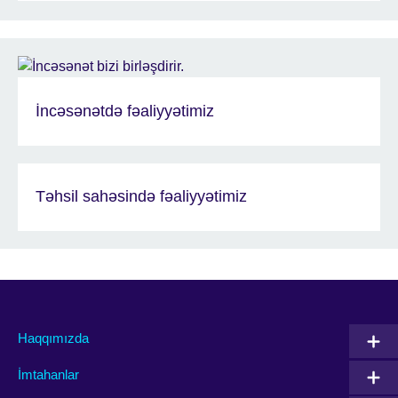
İncəsənətdə fəaliyyətimiz
Təhsil sahəsində fəaliyyətimiz
Haqqımızda
İmtahanlar