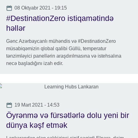
available.
Date
08 Oktyabr 2021 - 19:15
#DestinationZero istiqamətində
həllər
Gənc Azərbaycanlı mühəndis və #DestinationZero
müsabiqəmizin qlobal qalibi Güllü, temperatur
tənzimləyici panellərin araşdırılmasına və istehsalına
necə başladığını izah edir.
Date
19 Mart 2021 - 14:53
Öyrənmə və fürsətlərlə dolu yeni bir
dünya kəşf etmək