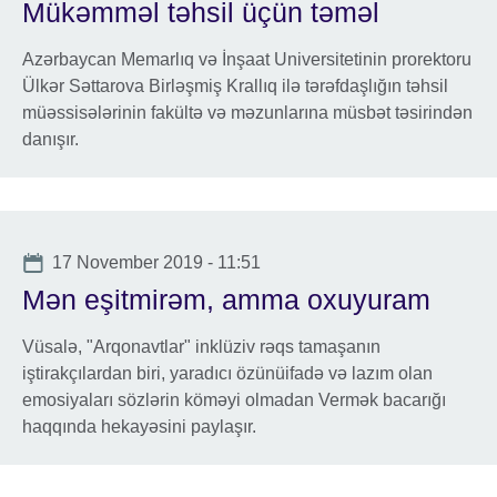
Mükəmməl təhsil üçün təməl
Azərbaycan Memarlıq və İnşaat Universitetinin prorektoru
Ülkər Səttarova Birləşmiş Krallıq ilə tərəfdaşlığın təhsil
müəssisələrinin fakültə və məzunlarına müsbət təsirindən
danışır.
Date
17 November 2019 - 11:51
Mən eşitmirəm, amma oxuyuram
Vüsalə, "Arqonavtlar" inklüziv rəqs tamaşanın
iştirakçılardan biri, yaradıcı özünüifadə və lazım olan
emosiyaları sözlərin köməyi olmadan Vermək bacarığı
haqqında hekayəsini paylaşır.