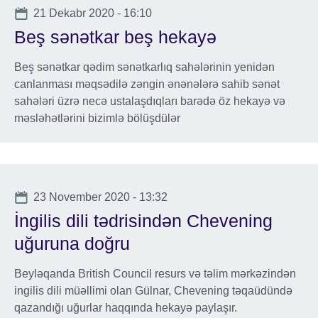
Date
21 Dekabr 2020 - 16:10
Beş sənətkar beş hekayə
Beş sənətkar qədim sənətkarlıq sahələrinin yenidən
canlanması məqsədilə zəngin ənənələrə sahib sənət
sahələri üzrə necə ustalaşdıqları barədə öz hekayə və
məsləhətlərini bizimlə bölüşdülər
Date
23 November 2020 - 13:32
İngilis dili tədrisindən Chevening
uğuruna doğru
Beyləqanda British Council resurs və təlim mərkəzindən
ingilis dili müəllimi olan Gülnar, Chevening təqaüdündə
qazandığı uğurlar haqqında hekayə paylaşır.