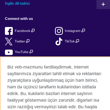
İngilis dili tədrisi
Connect with us
Facebook
Instagram
Twitter
TikTok
YouTube
Biz veb-məzmunu fərdiləşdirmək, internet
saytlarımıza ziyarətləri təhlil etmək və reklamları
British Council qlobal
ziyarətçilərə uyğunlaşdırmaq üçün həm birinci,
Məxfilik və şərtlər
həm də üçüncü tərəflərin kukilərindən istifadə
Kukilər
edirik. Bu, kukilərin bəziləri internet saytının
Sitemap
fəaliyyət göstərməsi üçün zəruridir, digərləri isə
sizin razılığıq verməyinizi tələb edir. Bu haqda