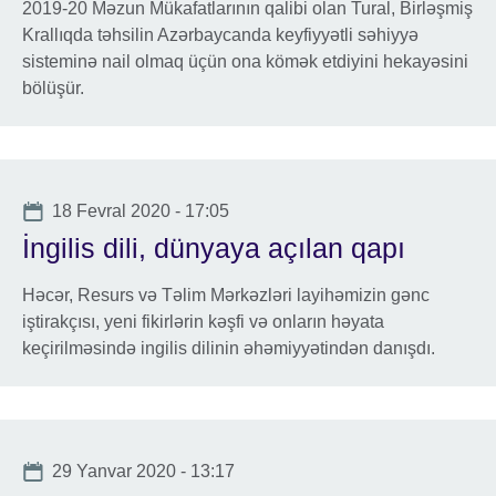
2019-20 Məzun Mükafatlarının qalibi olan Tural, Birləşmiş
Krallıqda təhsilin Azərbaycanda keyfiyyətli səhiyyə
sisteminə nail olmaq üçün ona kömək etdiyini hekayəsini
bölüşür.
Date
18 Fevral 2020 - 17:05
İngilis dili, dünyaya açılan qapı
Həcər, Resurs və Təlim Mərkəzləri layihəmizin gənc
iştirakçısı, yeni fikirlərin kəşfi və onların həyata
keçirilməsində ingilis dilinin əhəmiyyətindən danışdı.
Date
29 Yanvar 2020 - 13:17