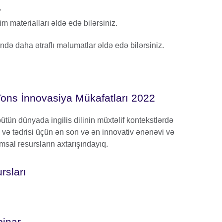
,
m materialları əldə edə bilərsiniz.
ində daha ətraflı məlumatlar əldə edə bilərsiniz.
ons İnnovasiya Mükafatları 2022
ütün dünyada ingilis dilinin müxtəlif kontekstlərdə
m və tədrisi üçün ən son və ən innovativ ənənəvi və
msal resursların axtarışındayıq.
rsları
binar