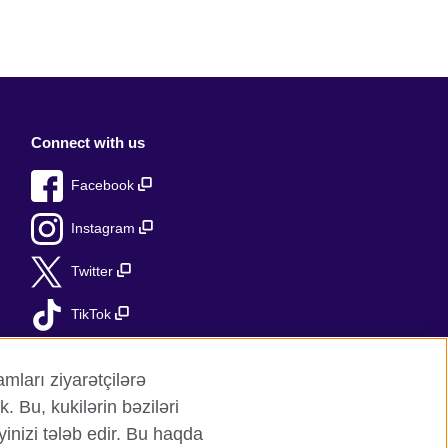
Connect with us
Facebook
Instagram
Twitter
TikTok
YouTube
mları ziyarətçilərə
. Bu, kukilərin bəziləri
əyinizi tələb edir. Bu haqda