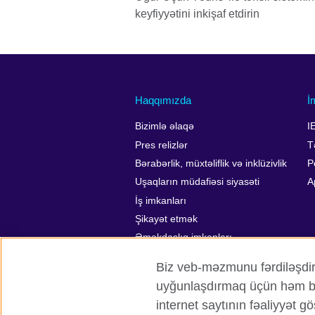
keyfiyyətini inkişaf etdirin
Haqqımızda
İ
Bizimlə əlaqə
I
Pres relizlər
T
Bərabərlik, müxtəliflik və inklüzivlik
P
Uşaqların müdafiəsi siyasəti
A
İş imkanları
Şikayət etmək
Əməkdaşlıq imkanları
Affiliate marketing
Biz veb-məzmunu fərdiləşdirmə
uyğunlaşdırmaq üçün həm birin
internet saytının fəaliyyət gö