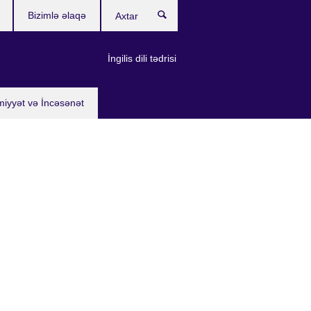
Bizimlə əlaqə
Axtar
İngilis dili tədrisi
miyyət və İncəsənət