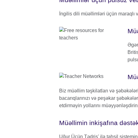
İngilis dili müəllimləri üçün maraqlı
Müə
Əgər
Briti
pulsu
Müə
Biz müəllim təşkilatları və şəbəkələri 
bacarıqlarınızı və peşəkar şəbəkələri
etdirməyin yollarını müəyyənləşdirin
Müəllimin inkişafına dəstə
Uğur Üçün Tədris' ilə təhsil sistemini