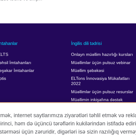
mtahanlar
İngilis dili tədrisi
ELTS
Onlayn müəllim hazırlığı kursları
əhsil İmtahanları
Müəllimlər üçün pulsuz vebinar
eşəkar İmtahanlar
Müəllim şəbəkəsi
ptis
ELTons İnnovasiya Mükafatları
2022
Müəllimlər üçün pulsuz resurslar
Müəllimin inkişafına dəstək
k, internet saytlarımıza ziyarətləri təhlil etmək və rekla
ci, həm də üçüncü tərəflərin kukilərindən istifadə edirik
stərməsi üçün zəruridir, digərləri isə sizin razılığıq verm