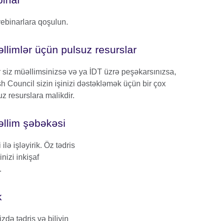
 vebinarlara qoşulun.
llimlər üçün pulsuz resurslar
 siz müəllimsinizsə və ya İDT üzrə peşəkarsınızsa,
sh Council sizin işinizi dəstəkləmək üçün bir çox
z resurslara malikdir.
llim şəbəkəsi
ilə işləyirik. Öz tədris
nizi inkişaf
.
k
zdə tədris və biliyin