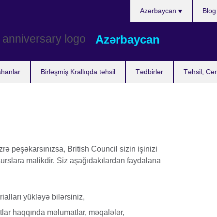
Choose
Azərbaycan
Blog
your
language
Azərbaycan
ahanlar
Birləşmiş Krallıqda təhsil
Tədbirlər
Təhsil, Cə
ə peşəkarsınızsa, British Council sizin işinizi
urslara malikdir. Siz aşağıdakılardan faydalana
alları yükləyə bilərsiniz,
ikatlar haqqında məlumatlar, məqalələr,