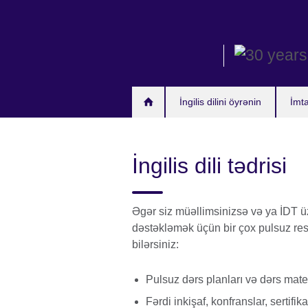
Skip
to
main
content
İngilis dilini öyrənin
İmt
İngilis dili tədrisi
Əgər siz müəllimsinizsə və ya İDT üzr
dəstəkləmək üçün bir çox pulsuz res
bilərsiniz:
Pulsuz dərs planları və dərs materi
Fərdi inkişaf, konfranslar, sertif