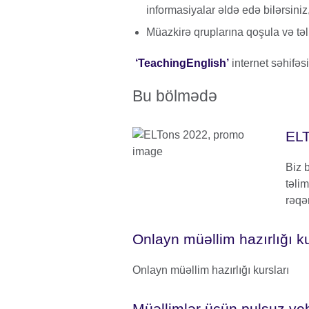
informasiyalar əldə edə bilərsiniz
Müazkirə qruplarına qoşula və təli
‘TeachingEnglish’
internet səhifəs
Bu bölmədə
ELT
Biz b
təli
rəqə
Onlayn müəllim hazırlığı ku
Onlayn müəllim hazırlığı kursları
Müəllimlər üçün pulsuz ve