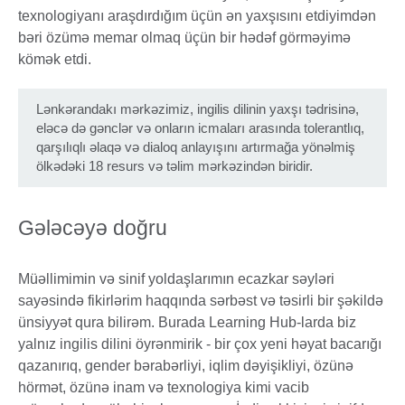
texnologiyanı araşdırdığım üçün ən yaxşısını etdiyimdən
bəri özümə memar olmaq üçün bir hədəf görməyimə
kömək etdi.
Lənkərandakı mərkəzimiz, ingilis dilinin yaxşı tədrisinə,
eləcə də gənclər və onların icmaları arasında tolerantlıq,
qarşılıqlı əlaqə və dialoq anlayışını artırmağa yönəlmiş
ölkədəki 18 resurs və təlim mərkəzindən biridir.
Gələcəyə doğru
Müəllimimin və sinif yoldaşlarımın ecazkar səyləri
sayəsində fikirlərim haqqında sərbəst və təsirli bir şəkildə
ünsiyyət qura bilirəm. Burada Learning Hub-larda biz
yalnız ingilis dilini öyrənmirik - bir çox yeni həyat bacarığı
qazanırıq, gender bərabərliyi, iqlim dəyişikliyi, özünə
hörmət, özünə inam və texnologiya kimi vacib