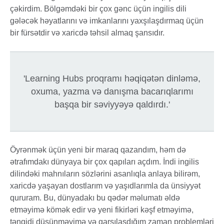
çəkirdim. Bölgəmdəki bir çox gənc üçün ingilis dili
gələcək həyatlarını və imkanlarını yaxşılaşdırmaq üçün
bir fürsətdir və xaricdə təhsil almaq şansıdır.
'Learning Hubs proqramı həqiqətən dinləmə,
oxuma, yazma və danışma bacarıqlarımı
başqa bir səviyyəyə qaldırdı.'
Öyrənmək üçün yeni bir maraq qazandım, həm də
ətrafımdakı dünyaya bir çox qapıları açdım. İndi ingilis
dilindəki mahnıların sözlərini asanlıqla anlaya bilirəm,
xaricdə yaşayan dostlarım və yaşıdlarımla da ünsiyyət
qururam. Bu, dünyadakı bu qədər məlumatı əldə
etməyimə kömək edir və yeni fikirləri kəşf etməyimə,
tənqidi düşünməyimə və qarşılaşdığım zaman problemləri