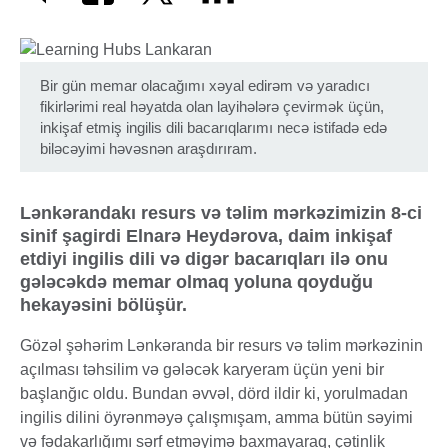
Bir gün memar olacağımı xəyal edirəm və yaradıcı
fikirlərimi real həyatda olan layihələrə çevirmək üçün,
inkişaf etmiş ingilis dili bacarıqlarımı necə istifadə edə
biləcəyimi həvəsnən araşdırıram.
Lənkərandakı resurs və təlim mərkəzimizin 8-ci
sinif şagirdi Elnarə Heydərova, daim inkişaf
etdiyi ingilis dili və digər bacarıqları ilə onu
gələcəkdə memar olmaq yoluna qoyduğu
hekayəsini bölüşür.
Gözəl şəhərim Lənkəranda bir resurs və təlim mərkəzinin
açılması təhsilim və gələcək karyeram üçün yeni bir
başlanğıc oldu. Bundan əvvəl, dörd ildir ki, yorulmadan
ingilis dilini öyrənməyə çalışmışam, amma bütün səyimi
və fədakarlığımı sərf etməyimə baxmayaraq, çətinlik