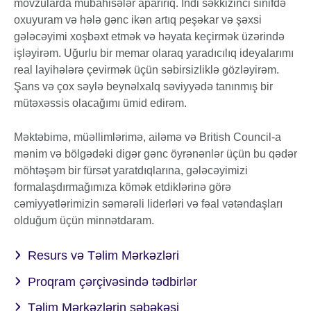
mövzularda mübahisələr aparırıq. İndi səkkizinci sinifdə
oxuyuram və hələ gənc ikən artıq peşəkar və şəxsi
gələcəyimi xoşbəxt etmək və həyata keçirmək üzərində
işləyirəm. Uğurlu bir memar olaraq yaradıcılıq ideyalarımı
real layihələrə çevirmək üçün səbirsizliklə gözləyirəm.
Şans və çox səylə beynəlxalq səviyyədə tanınmış bir
mütəxəssis olacağımı ümid edirəm.
Məktəbimə, müəllimlərimə, ailəmə və British Council-a
mənim və bölgədəki digər gənc öyrənənlər üçün bu qədər
möhtəşəm bir fürsət yaratdıqlarına, gələcəyimizi
formalaşdırmağımıza kömək etdiklərinə görə
cəmiyyətlərimizin səmərəli liderləri və fəal vətəndaşları
olduğum üçün minnətdaram.
Resurs və Təlim Mərkəzləri
Proqram çərçivəsində tədbirlər
Təlim Mərkəzlərin şəbəkəsi