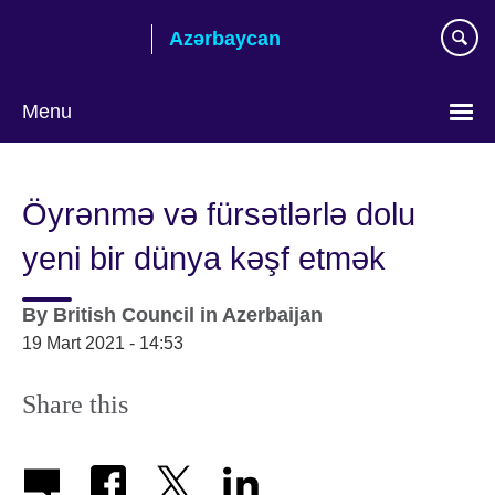
Skip
Azərbaycan
to
main
content
Menu
Choose
your
Öyrənmə və fürsətlərlə dolu
language
yeni bir dünya kəşf etmək
By
British Council in Azerbaijan
19 Mart 2021 - 14:53
Share this