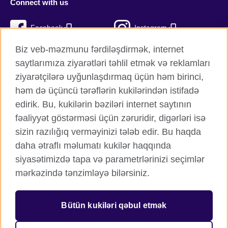
Connect with us
Facebook
Instagram
Biz veb-məzmunu fərdiləşdirmək, internet
Twitter
TikTok
saytlarımıza ziyarətləri təhlil etmək və reklamları
YouTube
ziyarətçilərə uyğunlaşdırmaq üçün həm birinci,
həm də üçüncü tərəflərin kukilərindən istifadə
edirik. Bu, kukilərin bəziləri internet saytının
fəaliyyət göstərməsi üçün zəruridir, digərləri isə
British Council qlobal
sizin razılığıq verməyinizi tələb edir. Bu haqda
Məxfilik və şərtlər
daha ətraflı məlumatı kukilər haqqında
Kukilər
siyasətimizdə tapa və parametrlərinizi seçimlər
Sitemap
mərkəzində tənzimləyə bilərsiniz.
© 2026 British Council
Bütün kukiləri qəbul etmək
Birləşmiş Krallığın mədəni əlaqələr və təhsil imkanları üzrə
beynəlxalq təşkilatı.
Qeydiyyatdan keçmiş xeyriyyə təşkilatı: 209131 (İngiltərə və