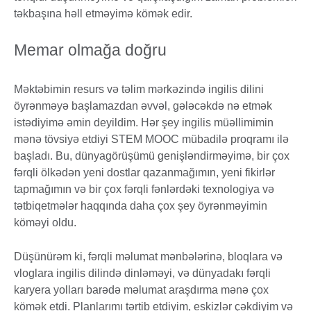
təkbaşına həll etməyimə kömək edir.
Memar olmağa doğru
Məktəbimin resurs və təlim mərkəzində ingilis dilini
öyrənməyə başlamazdan əvvəl, gələcəkdə nə etmək
istədiyimə əmin deyildim. Hər şey ingilis müəllimimin
mənə tövsiyə etdiyi STEM MOOC mübadilə proqramı ilə
başladı. Bu, dünyagörüşümü genişləndirməyimə, bir çox
fərqli ölkədən yeni dostlar qazanmağımın, yeni fikirlər
tapmağımın və bir çox fərqli fənlərdəki texnologiya və
tətbiqetmələr haqqında daha çox şey öyrənməyimin
köməyi oldu.
Düşünürəm ki, fərqli məlumat mənbələrinə, bloqlara və
vloglara ingilis dilində dinləməyi, və dünyadakı fərqli
karyera yolları barədə məlumat araşdırma mənə çox
kömək etdi. Planlarımı tərtib etdiyim, eskizlər çəkdiyim və