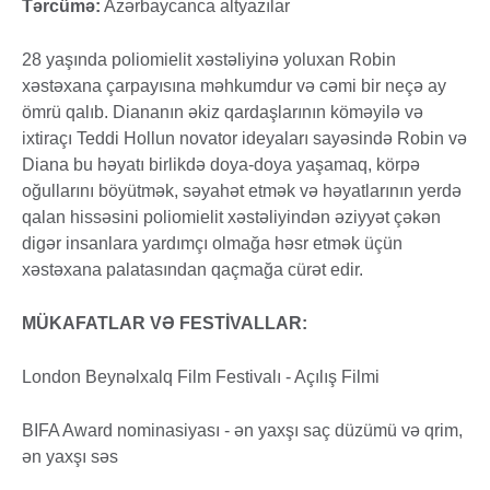
Tərcümə:
Azərbaycanca altyazılar
28 yaşında poliomielit xəstəliyinə yoluxan Robin
xəstəxana çarpayısına məhkumdur və cəmi bir neçə ay
ömrü qalıb. Diananın əkiz qardaşlarının köməyilə və
ixtiraçı Teddi Hollun novator ideyaları sayəsində Robin və
Diana bu həyatı birlikdə doya-doya yaşamaq, körpə
oğullarını böyütmək, səyahət etmək və həyatlarının yerdə
qalan hissəsini poliomielit xəstəliyindən əziyyət çəkən
digər insanlara yardımçı olmağa həsr etmək üçün
xəstəxana palatasından qaçmağa cürət edir.
MÜKAFATLAR VƏ FESTİVALLAR:
London Beynəlxalq Film Festivalı - Açılış Filmi
BIFA Award nominasiyası - ən yaxşı saç düzümü və qrim,
ən yaxşı səs