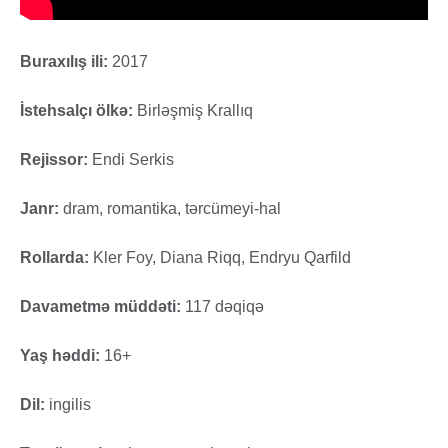
Buraxılış ili:
2017
İstehsalçı ölkə:
Birləşmiş Krallıq
Rejissor:
Endi Serkis
Janr:
dram, romantika, tərcümeyi-hal
Rollarda:
Kler Foy, Diana Riqq, Endryu Qarfild
Davametmə müddəti:
117 dəqiqə
Yaş həddi:
16+
Dil:
ingilis