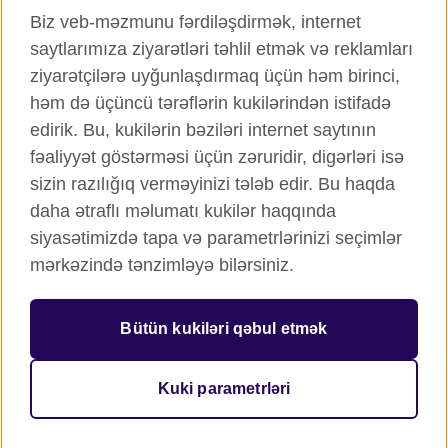
Biz veb-məzmunu fərdiləşdirmək, internet
Twitter
TikTok
saytlarımıza ziyarətləri təhlil etmək və reklamları
YouTube
ziyarətçilərə uyğunlaşdırmaq üçün həm birinci,
həm də üçüncü tərəflərin kukilərindən istifadə
edirik. Bu, kukilərin bəziləri internet saytının
fəaliyyət göstərməsi üçün zəruridir, digərləri isə
British Council qlobal
sizin razılığıq verməyinizi tələb edir. Bu haqda
Məxfilik və şərtlər
daha ətraflı məlumatı kukilər haqqında
Kukilər
siyasətimizdə tapa və parametrlərinizi seçimlər
Sitemap
mərkəzində tənzimləyə bilərsiniz.
© 2026 British Council
Bütün kukiləri qəbul etmək
Birləşmiş Krallığın mədəni əlaqələr və təhsil imkanları üzrə
beynəlxalq təşkilatı.
Qeydiyyatdan keçmiş xeyriyyə təşkilatı: 209131 (İngiltərə və
Kuki parametrləri
Uels), SC037733 (Şotlandiya).