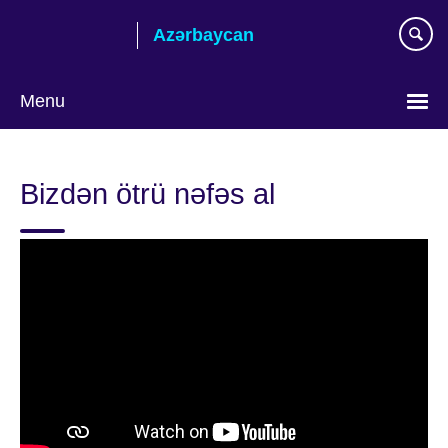
Skip
Azərbaycan
to
main
content
Menu
Choose
your
Bizdən ötrü nəfəs al
language