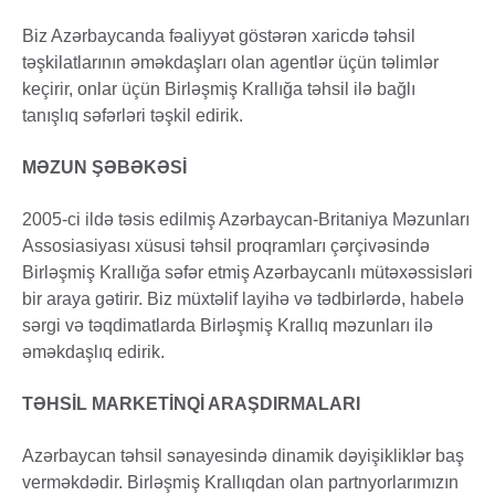
Biz Azərbaycanda fəaliyyət göstərən xaricdə təhsil
təşkilatlarının əməkdaşları olan agentlər üçün təlimlər
keçirir, onlar üçün Birləşmiş Krallığa təhsil ilə bağlı
tanışlıq səfərləri təşkil edirik.
MƏZUN ŞƏBƏKƏSİ
2005-ci ildə təsis edilmiş Azərbaycan-Britaniya Məzunları
Assosiasiyası xüsusi təhsil proqramları çərçivəsində
Birləşmiş Krallığa səfər etmiş Azərbaycanlı mütəxəssisləri
bir araya gətirir. Biz müxtəlif layihə və tədbirlərdə, habelə
sərgi və təqdimatlarda Birləşmiş Krallıq məzunları ilə
əməkdaşlıq edirik.
TƏHSİL MARKETİNQİ ARAŞDIRMALARI
Azərbaycan təhsil sənayesində dinamik dəyişikliklər baş
verməkdədir. Birləşmiş Krallıqdan olan partnyorlarımızın