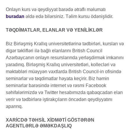
Onlayn kurs və qeydiyyat barədə ətraflı məlumatı
buradan
əldə edə bilərsiniz. Təlim kursu ödənişlidir.
TƏQDİMATLAR, ELANLAR VƏ YENİLİKLƏR
Biz Birləşmiş Krallıq universitetlərinə tədbirləri, kursları və
digər təklifləri ilə bağlı elanlarını British Council
Azərbaycanın onlayn resurslarında yerləşdirmək imkanını
yaradırıq. Birləşmiş Krallıq universitetləri, kollecləri və
məktəbləri müəyyən vaxtlarda British Council-in ofisində
seminarlar və təqdimatlar həyata keçirir. Biz həmin
seminarlar barəsində internet və rəsmi Facebook
səhifələrimizdə və Twitter hesabımızda qabaqcadan elan
verir və tədbirlərə iştirakçıların öncədən qeydiyyatını
aparırıq.
XARİCDƏ TƏHSİL XİDMƏTİ GÖSTƏRƏN
AGENTLƏRLƏ ƏMƏKDAŞLIQ