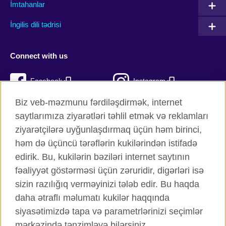
İmtahanlar
İngilis dili tədrisi
Connect with us
Facebook
Instagram
Biz veb-məzmunu fərdiləşdirmək, internet
Twitter
TikTok
saytlarımıza ziyarətləri təhlil etmək və reklamları
YouTube
ziyarətçilərə uyğunlaşdırmaq üçün həm birinci,
həm də üçüncü tərəflərin kukilərindən istifadə
edirik. Bu, kukilərin bəziləri internet saytının
fəaliyyət göstərməsi üçün zəruridir, digərləri isə
British Council qlobal
sizin razılığıq verməyinizi tələb edir. Bu haqda
Məxfilik və şərtlər
daha ətraflı məlumatı kukilər haqqında
Kukilər
siyasətimizdə tapa və parametrlərinizi seçimlər
Sitemap
mərkəzində tənzimləyə bilərsiniz.