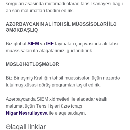
sorğuları əsasında mütəmadi olaraq təhsil sənayesi bağlı
ən son məlumatları təqdim edirik.
AZƏRBAYCANIN ALİ TƏHSİL MÜƏSSİSƏLƏRİ İLƏ
ƏMƏKDAŞLIQ
Biz qlobal
SIEM
və
IHE
layihələri çərçivəsində ali təhsil
müəssisələri ilə əlaqələrimizi gücləndiririk.
MƏSLƏHƏTLƏŞMƏLƏR
Biz Birləşmiş Krallığın təhsil müəssisələri üçün nəzərdə
tutulmuş xüsusi görüş proqramları təşkil edirik.
Azərbaycanda SIEM xidmətləri ilə əlaqədar ətraflı
məlumat üçün Təhsil işləri üzrə icraçı
Nigar Nəsrullayeva
ilə əlaqə saxlayın.
Əlaqəli linklar