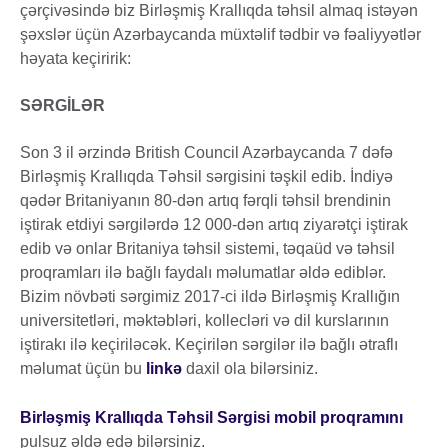
çərçivəsində biz Birləşmiş Krallıqda təhsil almaq istəyən
şəxslər üçün Azərbaycanda müxtəlif tədbir və fəaliyyətlər
həyata keçiririk:
SƏRGİLƏR
Son 3 il ərzində British Council Azərbaycanda 7 dəfə
Birləşmiş Krallıqda Təhsil sərgisini təşkil edib. İndiyə
qədər Britaniyanın 80-dən artıq fərqli təhsil brendinin
iştirak etdiyi sərgilərdə 12 000-dən artıq ziyarətçi iştirak
edib və onlar Britaniya təhsil sistemi, təqaüd və təhsil
proqramları ilə bağlı faydalı məlumatlar əldə ediblər.
Bizim növbəti sərgimiz 2017-ci ildə Birləşmiş Krallığın
universitetləri, məktəbləri, kollecləri və dil kurslarının
iştirakı ilə keçiriləcək. Keçirilən sərgilər ilə bağlı ətraflı
məlumat üçün bu
linkə
daxil ola bilərsiniz.
Birləşmiş Krallıqda Təhsil Sərgisi mobil proqramını
pulsuz əldə edə bilərsiniz.