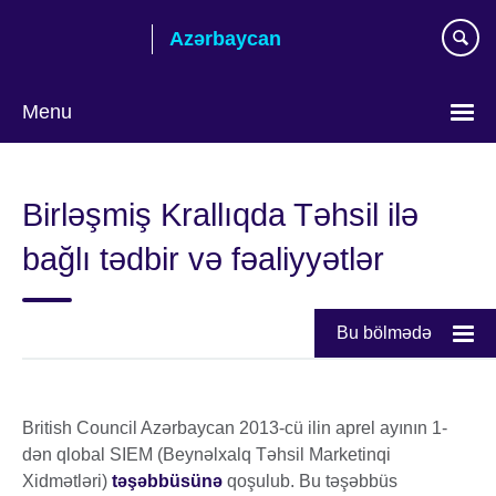
Skip
Azərbaycan
to
main
content
Menu
Choose
your
Birləşmiş Krallıqda Təhsil ilə
language
bağlı tədbir və fəaliyyətlər
Bu bölmədə
British Council Azərbaycan 2013-cü ilin aprel ayının 1-
dən qlobal SIEM (Beynəlxalq Təhsil Marketinqi
Xidmətləri)
təşəbbüsünə
qoşulub. Bu təşəbbüs