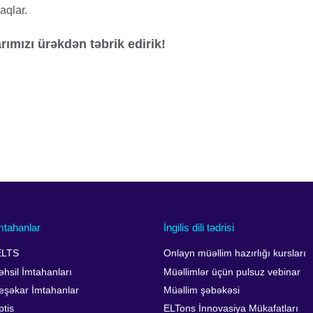
aqlar.
arımızı ürəkdən təbrik edirik!
mtahanlar
İngilis dili tədrisi
ELTS
Onlayn müəllim hazırlığı kursları
əhsil İmtahanları
Müəllimlər üçün pulsuz vebinar
eşəkar İmtahanlar
Müəllim şəbəkəsi
ptis
ELTons İnnovasiya Mükafatları