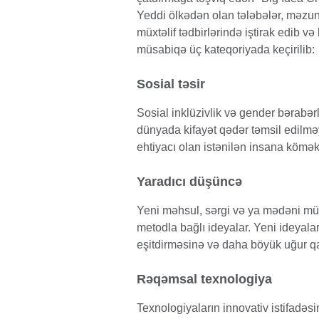
Yeddi ölkədən olan tələbələr, məzun
müxtəlif tədbirlərində iştirak edib v
müsabiqə üç kateqoriyada keçirilib:
Sosial təsir
Sosial inklüzivlik və gender bərabər
dünyada kifayət qədər təmsil edilm
ehtiyacı olan istənilən insana kömək
Yaradıcı düşüncə
Yeni məhsul, sərgi və ya mədəni müh
metodla bağlı ideyalar. Yeni ideyalar
eşitdirməsinə və daha böyük uğur
Rəqəmsal texnologiya
Texnologiyaların innovativ istifadəs