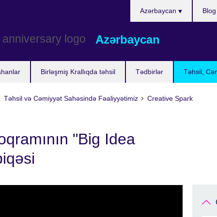
Choose
Azərbaycan
Blog
your
language
Azərbaycan
ahanlar
Birləşmiş Krallıqda təhsil
Tədbirlər
Təhsil, Cə
Təhsil və Cəmiyyət Sahəsində Fəaliyyətimiz
Creative Spark
oqramının "Big Idea
iqəsi