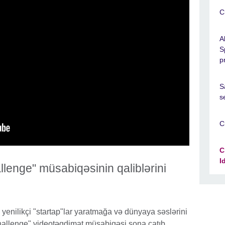
C
A
S
p
S
s
C
C
I
allenge" müsabiqəsinin qaliblərini
yenilikçi "startap"lar yaratmağa və dünyaya səslərini
hallenge" videotəqdimat müsabiqəsi sona çatıb.