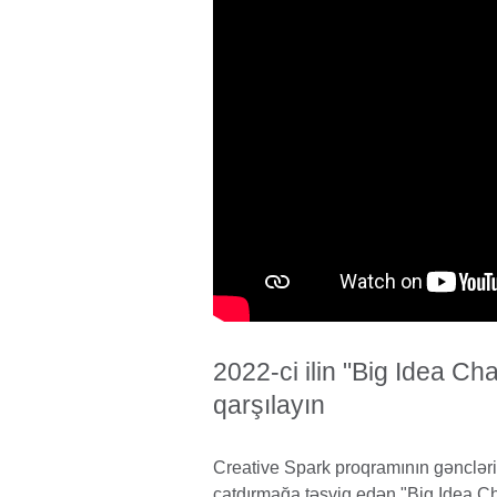
2022-ci ilin "Big Idea Ch
qarşılayın
Creative Spark proqramının gəncləri 
çatdırmağa təşviq edən "Big Idea C