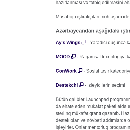
hazırlanması və tətbiq edilməsini əh
Müsabiqə iştirakçıları möhtəşəm idey
Azərbaycandan aşağıdakı iştir
Ay's Wings
- Yaradıcı düşüncə ka
MOOD
- Rəqəmsal texnologiya ka
ConWork
- Sosial təsir kateqoriy
Destekchi
- İzləyicilərin seçimi
Bütün qaliblər Launchpad proqramınd
da əhatə edən mükafat paketi əldə e
sterlinq mükafat qrantı qazanıb. Hazır
dəstək olan və növbəti addımlarda on
işləyirlər. Onlar mentorluq proqram