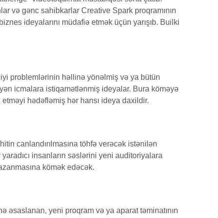
lar və gənc sahibkarlar Creative Spark proqramının
ə biznes ideyalarını müdafiə etmək üçün yarışıb. Builki
liyi problemlərinin həllinə yönəlmiş və ya bütün
əyən icmalara istiqamətlənmiş ideyalar. Bura köməyə
 etməyi hədəfləmiş hər hansı ideya daxildir.
itin canlandırılmasına töhfə verəcək istənilən
 yaradıcı insanların səslərini yeni auditoriyalara
 qazanmasına kömək edəcək.
inə əsaslanan, yeni proqram və ya aparat təminatının