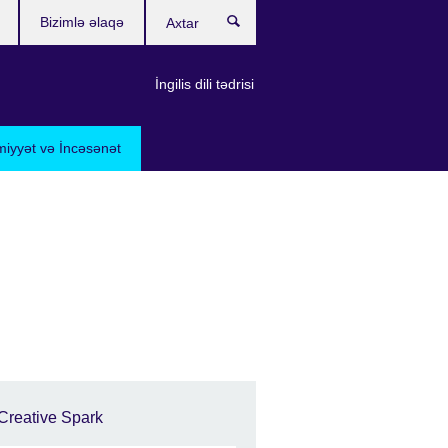
Bizimlə əlaqə
Axtar
İngilis dili tədrisi
miyyət və İncəsənət
Creative Spark