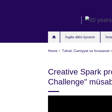
Skip
to
main
content
İngilis dilini öyrənin
İmt
Home
Təhsil, Cəmiyyət və İncəsənət
Creative Spark pr
Challenge" müsab