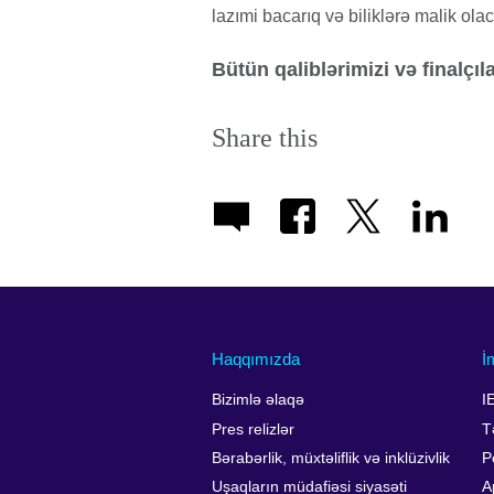
lazımi bacarıq və biliklərə malik olac
Bütün qaliblərimizi və finalçıl
Share this
Haqqımızda
İ
Bizimlə əlaqə
I
Pres relizlər
T
Bərabərlik, müxtəliflik və inklüzivlik
P
Uşaqların müdafiəsi siyasəti
A