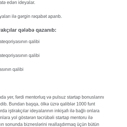
atə edən ideyalar.
aları ilə gərgin rəqabət aparıb.
akçılar qələbə qazanıb:
teqoriyasının qalibi
teqoriyasının qalibi
asının qalibi
a yer, fərdi mentorluq və pulsuz startap bonuslarını
dib. Bundan başqa, ölkə üzrə qaliblər 1000 funt
da iştirakçılar ideyalarının inkişafı ilə bağlı onlara
lara yol göstərən təcrübəli startap mentoru ilə
ının sonunda bizneslərini reallaşdırmaq üçün bütün