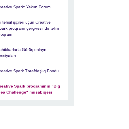
reative Spark: Yekun Forum
li təhsil işçiləri üçün Creative
park proqramı çərçivəsində təlim
roqramı
ahibkarlarla Görüş onlayn
essiyaları
reative Spark Tərəfdaşlıq Fondu
reative Spark proqramının "Big
dea Challenge" müsabiqəsi