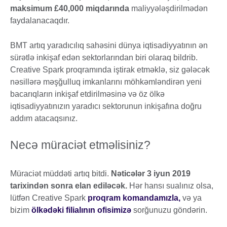
maksimum £40,000 miqdarında
maliyyələşdirilmədən
faydalanacaqdır.
BMT artıq yaradıcılıq sahəsini dünya iqtisadiyyatının ən
sürətlə inkişaf edən sektorlarından biri olaraq bildrib.
Creative Spark proqramında iştirak etməklə, siz gələcək
nəsillərə məşğulluq imkanlarını möhkəmləndirən yeni
bacarıqların inkişaf etdirilməsinə və öz ölkə
iqtisadiyyatınızın yaradıcı sektorunun inkişafına doğru
addım atacaqsınız.
Necə müraciət etməlisiniz?
Müraciət müddəti artıq bitdi.
Nəticələr 3 iyun 2019
tarixindən sonra elan ediləcək.
Hər hansı sualınız olsa,
lütfən Creative Spark
proqram komandamızla,
və ya
bizim
ölkədəki filialının ofisimizə
sorğunuzu göndərin.