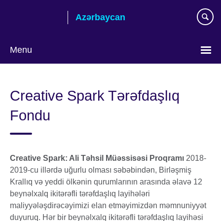
Skip
Azərbaycan
to
main
content
Menu
Choose
your
Creative Spark Tərəfdaşlıq
language
Fondu
Creative Spark: Ali Təhsil Müəssisəsi Proqramı
2018-
2019-cu illərdə uğurlu olması səbəbindən, Birləşmiş
Krallıq və yeddi ölkənin qurumlarının arasında əlavə 12
beynəlxalq ikitərəfli tərəfdaşlıq layihələri
maliyyələşdirəcəyimizi elan etməyimizdən məmnuniyyət
duyuruq. Hər bir beynəlxalq ikitərəfli tərəfdaşlıq layihəsi