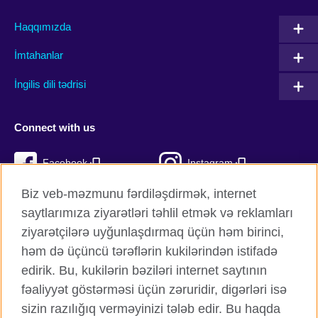
Haqqımızda
İmtahanlar
İngilis dili tədrisi
Connect with us
Facebook
Instagram
Biz veb-məzmunu fərdiləşdirmək, internet
Twitter
TikTok
saytlarımıza ziyarətləri təhlil etmək və reklamları
YouTube
ziyarətçilərə uyğunlaşdırmaq üçün həm birinci,
həm də üçüncü tərəflərin kukilərindən istifadə
edirik. Bu, kukilərin bəziləri internet saytının
fəaliyyət göstərməsi üçün zəruridir, digərləri isə
British Council qlobal
sizin razılığıq verməyinizi tələb edir. Bu haqda
Məxfilik və şərtlər