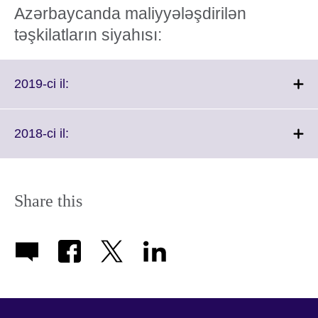
Azərbaycanda maliyyələşdirilən
təşkilatların siyahısı:
Click
2019-ci il:
to
expand.
More
Click
2018-ci il:
information
to
available.
expand.
More
information
Share this
available.