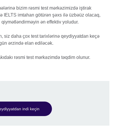
ərinə bizim rəsmi test mərkəzimizdə iştirak
də IELTS imtahan götürən şəxs ilə üzbəüz olacaq,
ı qiymətləndirməyin ən effektiv yoludur.
siz daha çox test tarixlərinə qeydiyyatdan keçə
5 gün ərzində elan ediləcək.
ıdakı rəsmi test mərkəzimdə təqdim olunur.
ydiyyatdan indi keçin