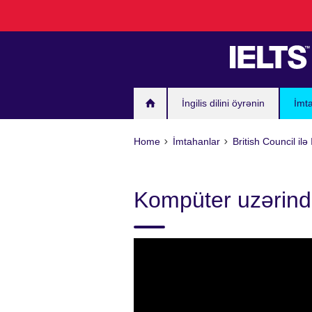
Skip
to
main
content
İngilis dilini öyrənin
İmt
Home
İmtahanlar
British Council il
Kompüter uzərin