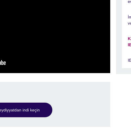
e
İ
v
K
I
I
ydiyyatdan indi keçin