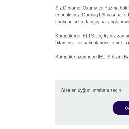
Siz Dinləmə, Oxuma və Yazma bölməl
edəcəksiniz. Danışıq bölməsi hələ 
cünki bu sizin danışıq bacarıqlarınız
Kompüterdə IELTS seçdiyiniz zaman, 
bilərsiniz - və nəticələriniz cəmi 1-
Kompüter uzərindən IELTS bizim Bak
Sizə ən uyğun imtahanı seçin
Qe