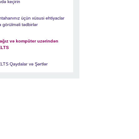
vdə keçirin
mtahanınız üçün xüsusi ehtiyaclar
ə görülməli tədbirlər
ağız və kompüter uzərindən
ELTS
ELTS Qaydalar və Şərtlər