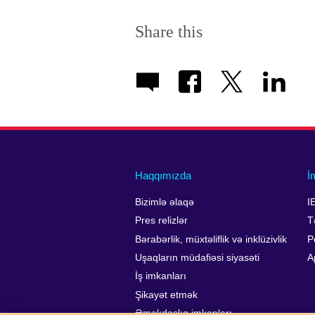
Share this
Haqqımızda
İ
Bizimlə əlaqə
I
Pres relizlər
T
Bərabərlik, müxtəliflik və inklüzivlik
P
Uşaqların müdafiəsi siyasəti
A
İş imkanları
Şikayət etmək
Əməkdaşlıq imkanları