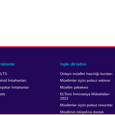
mtahanlar
İngilis dili tədrisi
ELTS
Onlayn müəllim hazırlığı kursları
əhsil İmtahanları
Müəllimlər üçün pulsuz vebinar
eşəkar İmtahanlar
Müəllim şəbəkəsi
ptis
ELTons İnnovasiya Mükafatları
2022
Müəllimlər üçün pulsuz resurslar
Müəllimin inkişafına dəstək