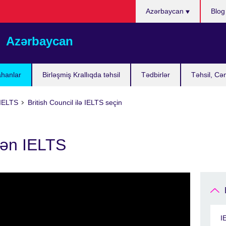
Choose
Azərbaycan
Blog
your
language
Azərbaycan
ahanlar
Birləşmiş Krallıqda təhsil
Tədbirlər
Təhsil, Cə
ə IELTS
British Council ilə IELTS seçin
dən IELTS
I