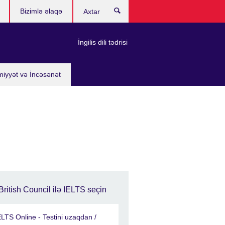
Bizimlə əlaqə
Axtar
İngilis dili tədrisi
miyyət və İncəsənət
British Council ilə IELTS seçin
ELTS Online - Testini uzaqdan /