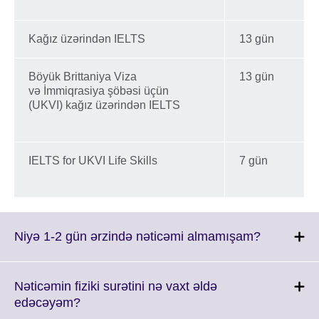
Kağız üzərindən IELTS
13 gün
Böyük Brittaniya Viza
13 gün
və İmmiqrasiya şöbəsi üçün
(UKVI) kağız üzərindən IELTS
IELTS for UKVI Life Skills
7 gün
Click
Niyə 1-2 gün ərzində nəticəmi almamışam?
to
expand.
More
Nəticəmin fiziki surətini nə vaxt əldə
informatio
Click
edəcəyəm?
available.
to