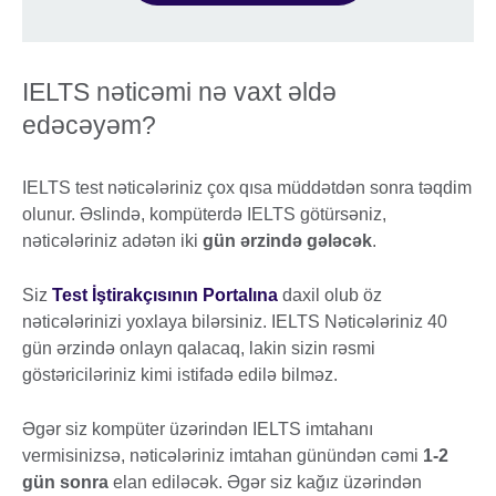
IELTS nəticəmi nə vaxt əldə
edəcəyəm?
IELTS test nəticələriniz çox qısa müddətdən sonra təqdim
olunur. Əslində, kompüterdə IELTS götürsəniz,
nəticələriniz adətən iki
gün ərzində gələcək
.
Siz
Test İştirakçısının Portalına
daxil olub öz
nəticələrinizi yoxlaya bilərsiniz. IELTS Nəticələriniz 40
gün ərzində onlayn qalacaq, lakin sizin rəsmi
göstəriciləriniz kimi istifadə edilə bilməz.
Əgər siz kompüter üzərindən IELTS imtahanı
vermisinizsə, nəticələriniz imtahan günündən cəmi
1-2
gün sonra
elan ediləcək. Əgər siz kağız üzərindən