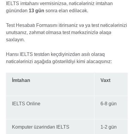
IELTS imtahanı vermisinizsə, nəticələriniz imtahan
günündən
13 gün
sonra elan ediləcək.
Test Hesabatı Formasını itirirsəniz və ya test nəticələrinizi
unutsanız, zəhmət olmasa test mərkəzinizlə əlaqə
saxlayın.
Hansı IELTS testdən keçdiyinizdən asılı olaraq
nəticələrinizi aşağıda göstərildiyi kimi alacaqsınız:
İmtahan
Vaxt
IELTS Online
6-8 gün
Komputer üzərindən IELTS
1-2 gün