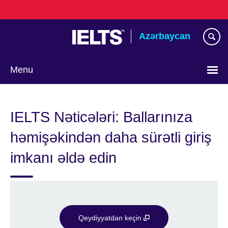
Skip
to
main
Azərbaycan
content
Menu
Choose
your
IELTS Nəticələri: Ballarınıza
language
həmişəkindən daha sürətli giriş
imkanı əldə edin
Qeydiyyatdan keçin