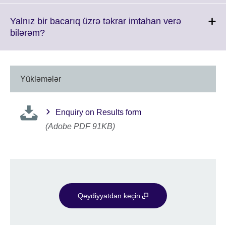
available.
expand.
More
Yalnız bir bacarıq üzrə təkrar imtahan verə
information
Click
bilərəm?
available.
to
expand.
More
information
Yükləmələr
available.
Enquiry on Results form
(Adobe PDF 91KB)
Qeydiyyatdan keçin