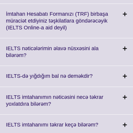
expand.
More
İmtahan Hesabatı Formanızı (TRF) birbaşa
information
müraciət etdiyiniz təşkilatlara göndərəcəyik
available.
Click
(IELTS Online-a aid deyil)
to
expand.
More
IELTS nəticələrimin əlavə nüsxəsini ala
information
Click
bilərəm?
available.
to
expand.
More
Click
IELTS-də yığdığım bal nə deməkdir?
information
to
available.
expand.
More
IELTS imtahanımın nəticəsini necə təkrar
information
Click
yoxlatdıra bilərəm?
available.
to
expand.
More
Click
IELTS imtahanımı təkrar keçə bilərəm?
information
to