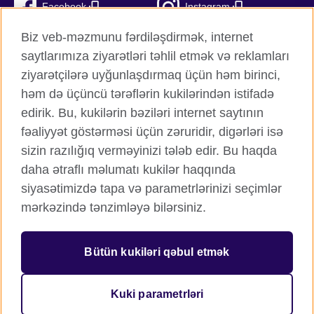
Facebook
Instagram
Biz veb-məzmunu fərdiləşdirmək, internet
Twitter
TikTok
saytlarımıza ziyarətləri təhlil etmək və reklamları
YouTube
ziyarətçilərə uyğunlaşdırmaq üçün həm birinci,
həm də üçüncü tərəflərin kukilərindən istifadə
edirik. Bu, kukilərin bəziləri internet saytının
fəaliyyət göstərməsi üçün zəruridir, digərləri isə
British Council qlobal
sizin razılığıq verməyinizi tələb edir. Bu haqda
Məxfilik və şərtlər
daha ətraflı məlumatı kukilər haqqında
Kukilər
siyasətimizdə tapa və parametrlərinizi seçimlər
Sitemap
mərkəzində tənzimləyə bilərsiniz.
© 2026 British Council
Bütün kukiləri qəbul etmək
Birləşmiş Krallığın mədəni əlaqələr və təhsil imkanları üzrə
beynəlxalq təşkilatı.
Qeydiyyatdan keçmiş xeyriyyə təşkilatı: 209131 (İngiltərə və
Kuki parametrləri
Uels), SC037733 (Şotlandiya).