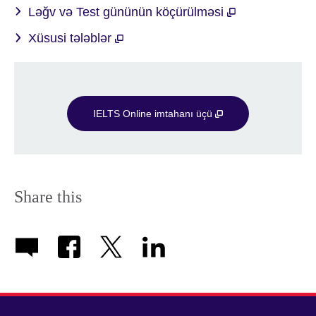
Ləğv və Test gününün köçürülməsi
Xüsusi tələblər
IELTS Online imtahanı üçü
Share this