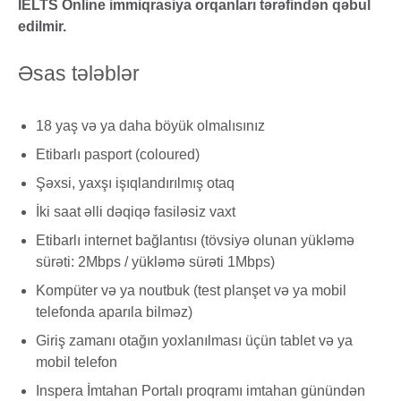
IELTS Online immiqrasiya orqanları tərəfindən qəbul
edilmir.
Əsas tələblər
18 yaş və ya daha böyük olmalısınız
Etibarlı pasport (coloured)
Şəxsi, yaxşı işıqlandırılmış otaq
İki saat əlli dəqiqə fasiləsiz vaxt
Etibarlı internet bağlantısı (tövsiyə olunan yükləmə
sürəti: 2Mbps / yükləmə sürəti 1Mbps)
Kompüter və ya noutbuk (test planşet və ya mobil
telefonda aparıla bilməz)
Giriş zamanı otağın yoxlanılması üçün tablet və ya
mobil telefon
Inspera İmtahan Portalı proqramı imtahan günündən