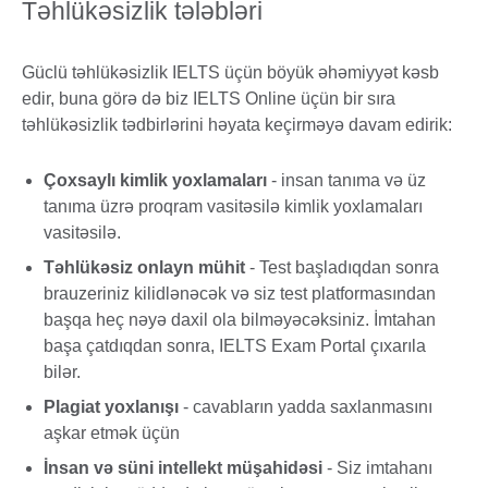
Təhlükəsizlik tələbləri
Güclü təhlükəsizlik IELTS üçün böyük əhəmiyyət kəsb
edir, buna görə də biz IELTS Online üçün bir sıra
təhlükəsizlik tədbirlərini həyata keçirməyə davam edirik:
Çoxsaylı kimlik yoxlamaları
- insan tanıma və üz
tanıma üzrə proqram vasitəsilə kimlik yoxlamaları
vasitəsilə.
Təhlükəsiz onlayn mühit
- Test başladıqdan sonra
brauzeriniz kilidlənəcək və siz test platformasından
başqa heç nəyə daxil ola bilməyəcəksiniz. İmtahan
başa çatdıqdan sonra, IELTS Exam Portal çıxarıla
bilər.
Plagiat yoxlanışı
- cavabların yadda saxlanmasını
aşkar etmək üçün
İnsan və süni intellekt müşahidəsi
- Siz imtahanı