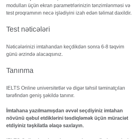
modulları üçün ekran parametrlərinizin tənzimlənməsi və
test proqramının necə işlədiyini izah edən təlimat daxildir.
Test nəticələri
Nəticələrinizi imtahandan keçdikdən sonra 6-8 təqvim
günü ərzində alacaqsınız.
Tanınma
IELTS Online universitetlər və digər təhsil təminatçıları
tərəfindən geniş şəkildə tanınır.
İmtahana yazılmamışdan əvvəl seçdiyiniz imtahan
növünü qəbul etdiklərini təsdiqləmək üçün müraciət
etdiyiniz təşkilatla əlaqə saxlayın.