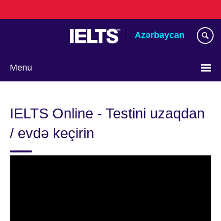
Skip
to
main
Azərbaycan
content
Menu
Choose
your
IELTS Online - Testini uzaqdan
language
/ evdə keçirin