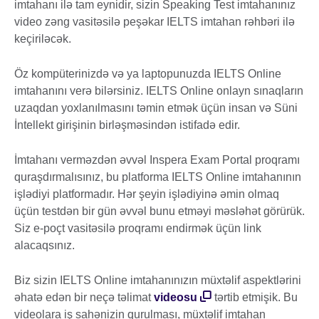
imtahanı ilə tam eynidir, sizin Speaking Test imtahanınız
video zəng vasitəsilə peşəkar IELTS imtahan rəhbəri ilə
keçiriləcək.
Öz kompüterinizdə və ya laptopunuzda IELTS Online
imtahanını verə bilərsiniz. IELTS Online onlayn sınaqların
uzaqdan yoxlanılmasını təmin etmək üçün insan və Süni
İntellekt girişinin birləşməsindən istifadə edir.
İmtahanı verməzdən əvvəl Inspera Exam Portal proqramı
quraşdırmalısınız, bu platforma IELTS Online imtahanının
işlədiyi platformadır. Hər şeyin işlədiyinə əmin olmaq
üçün testdən bir gün əvvəl bunu etməyi məsləhət görürük.
Siz e-poçt vasitəsilə proqramı endirmək üçün link
alacaqsınız.
Biz sizin IELTS Online imtahanınızın müxtəlif aspektlərini
əhatə edən bir neçə təlimat
videosu
tərtib etmişik. Bu
videolara iş sahənizin qurulması, müxtəlif imtahan