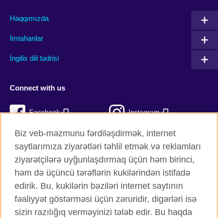
Haqqımızda
İmtahanlar
İngilis dili tədrisi
Connect with us
Facebook
Instagram
Biz veb-məzmunu fərdiləşdirmək, internet
Twitter
TikTok
saytlarımıza ziyarətləri təhlil etmək və reklamları
YouTube
ziyarətçilərə uyğunlaşdırmaq üçün həm birinci,
həm də üçüncü tərəflərin kukilərindən istifadə
edirik. Bu, kukilərin bəziləri internet saytının
fəaliyyət göstərməsi üçün zəruridir, digərləri isə
British Council qlobal
sizin razılığıq verməyinizi tələb edir. Bu haqda
Məxfilik və şərtlər