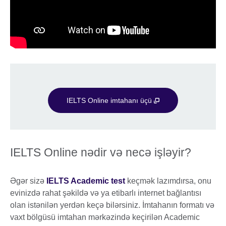
IELTS Online imtahanı üçü
IELTS Online nədir və necə işləyir?
Əgər sizə
IELTS Academic test
keçmək lazımdırsa, onu
evinizdə rahat şəkildə və ya etibarlı internet bağlantısı
olan istənilən yerdən keçə bilərsiniz. İmtahanın formatı və
vaxt bölgüsü imtahan mərkəzində keçirilən Academic