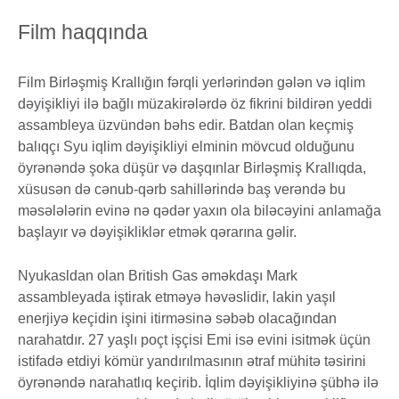
Film haqqında
Film Birləşmiş Krallığın fərqli yerlərindən gələn və iqlim
dəyişikliyi ilə bağlı müzakirələrdə öz fikrini bildirən yeddi
assambleya üzvündən bəhs edir. Batdan olan keçmiş
balıqçı Syu iqlim dəyişikliyi elminin mövcud olduğunu
öyrənəndə şoka düşür və daşqınlar Birləşmiş Krallıqda,
xüsusən də cənub-qərb sahillərində baş verəndə bu
məsələlərin evinə nə qədər yaxın ola biləcəyini anlamağa
başlayır və dəyişikliklər etmək qərarına gəlir.
Nyukasldan olan British Gas əməkdaşı Mark
assambleyada iştirak etməyə həvəslidir, lakin yaşıl
enerjiyə keçidin işini itirməsinə səbəb olacağından
narahatdır. 27 yaşlı poçt işçisi Emi isə evini isitmək üçün
istifadə etdiyi kömür yandırılmasının ətraf mühitə təsirini
öyrənəndə narahatlıq keçirib. İqlim dəyişikliyinə şübhə ilə