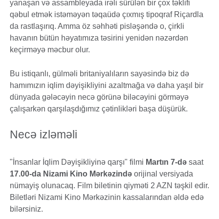
yanaşan və assambleyada irəli sürülən bir çox təklifi
qəbul etmək istəməyən təqaüdə çıxmış tipoqraf Riçardla
da rastlaşırıq. Amma öz səhhəti pisləşəndə ​​o, çirkli
havanın bütün həyatımıza təsirini yenidən nəzərdən
keçirməyə məcbur olur.
Bu istiqanlı, gülməli britaniyalıların sayəsində biz də
hamımızın iqlim dəyişikliyini azaltmağa və daha yaşıl bir
dünyada gələcəyin necə görünə biləcəyini görməyə
çalışarkən qarşılaşdığımız çətinlikləri başa düşürük.
Necə izləməli
"İnsanlar İqlim Dəyişikliyinə qarşı" filmi
Martın 7-də
saat
17.00-da
Nizami Kino Mərkəzində
orijinal versiyada
nümayiş olunacaq. Film biletinin qiyməti 2 AZN təşkil edir.
Biletləri Nizami Kino Mərkəzinin kassalarından əldə edə
bilərsiniz.