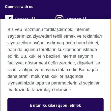
Connect with us
Facebook
Instagram
Biz veb-məzmunu fərdiləşdirmək, internet
Twitter
TikTok
saytlarımıza ziyarətləri təhlil etmək və reklamları
YouTube
ziyarətçilərə uyğunlaşdırmaq üçün həm birinci,
həm də üçüncü tərəflərin kukilərindən istifadə
edirik. Bu, kukilərin bəziləri internet saytının
fəaliyyət göstərməsi üçün zəruridir, digərləri isə
British Council qlobal
sizin razılığıq verməyinizi tələb edir. Bu haqda
Məxfilik və şərtlər
daha ətraflı məlumatı kukilər haqqında
Kukilər
siyasətimizdə tapa və parametrlərinizi seçimlər
Sitemap
mərkəzində tənzimləyə bilərsiniz.
© 2026 British Council
Bütün kukiləri qəbul etmək
Birləşmiş Krallığın mədəni əlaqələr və təhsil imkanları üzrə
beynəlxalq təşkilatı.