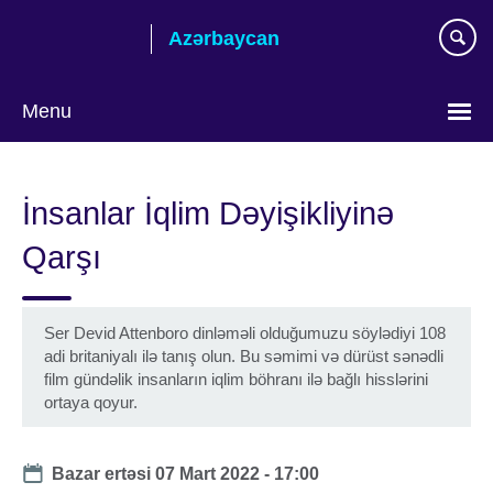
Skip
Azərbaycan
to
main
content
Menu
Choose
your
İnsanlar İqlim Dəyişikliyinə
language
Qarşı
Ser Devid Attenboro dinləməli olduğumuzu söylədiyi 108
adi britaniyalı ilə tanış olun. Bu səmimi və dürüst sənədli
film gündəlik insanların iqlim böhranı ilə bağlı hisslərini
ortaya qoyur.
Date
Bazar ertəsi 07 Mart 2022 - 17:00