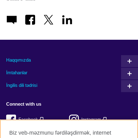
Haqqımızda
İmtahanlar
İngilis dili tədrisi
Connect with us
Facebook
Instagram
Biz veb-məzmunu fərdiləşdirmək, internet
Twitter
TikTok