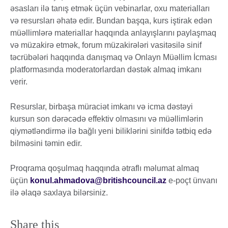
əsasları ilə tanış etmək üçün vebinarlar, oxu materialları
və resursları əhatə edir. Bundan başqa, kurs iştirak edən
müəllimlərə materiallar haqqında anlayışlarını paylaşmaq
və müzakirə etmək, forum müzakirələri vasitəsilə sinif
təcrübələri haqqında danışmaq və Onlayn Müəllim İcması
platformasında moderatorlardan dəstək almaq imkanı
verir.
Resurslar, birbaşa müraciət imkanı və icma dəstəyi
kursun son dərəcədə effektiv olmasını və müəllimlərin
qiymətləndirmə ilə bağlı yeni biliklərini sinifdə tətbiq edə
bilməsini təmin edir.
Proqrama qoşulmaq haqqında ətraflı məlumat almaq
üçün
konul.ahmadova@britishcouncil.az
e-poçt ünvanı
ilə əlaqə saxlaya bilərsiniz.
Share this