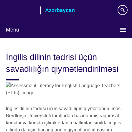
Skip
Azərbaycan
to
main
content
Menu
Choose
your
İngilis dilinin tədrisi üçün
language
savadlılığın qiymətləndirilməsi
İngilis dilinin tədrisi üçün savadlılığın qiymətləndirilməsi
Berdforşir Universiteti tərəfindən hazırlanmış rəqəmsal
kursdur və kursda iştirak edən müəllimləri sinifdə ingilis
dilində danışıq bacarıqlarının qiymətləndirilməsinin