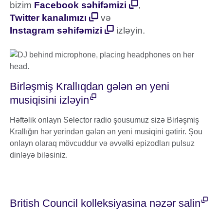
bizim
Facebook səhifəmizi
,
Twitter kanalımızı
və
Instagram səhifəmizi
izləyin.
Birləşmiş Krallıqdan gələn ən yeni
musiqisini izləyin
Həftəlik onlayn Selector radio şousumuz sizə Birləşmiş
Krallığın hər yerindən gələn ən yeni musiqini gətirir. Şou
onlayn olaraq mövcuddur və əvvəlki epizodları pulsuz
dinləyə biləsiniz.
British Council kolleksiyasina nəzər salin