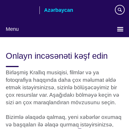
Skip
Azərbaycan
to
main
content
Menu
Choose
your
Onlayn incəsənəti kəşf edin
language
Birləşmiş Krallıq musiqisi, filmlər və ya
fotoqrafiya haqqında daha çox məlumat əldə
etmək istəyirsinizsə, sizinlə bölüşəcəyimiz bir
çox resurslar var. Aşağıdakı bölməyə keçin və
sizi ən çox maraqlandıran mövzusunu seçin.
Bizimlə əlaqədə qalmaq, yeni xəbərlər oxumaq
və başqaları ilə əlaqə qurmaq istəyirsinizsə,