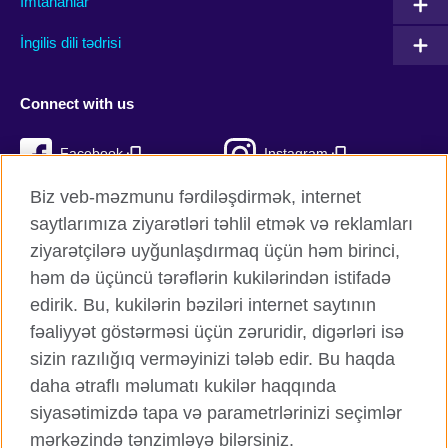
İmtahanlar
İngilis dili tədrisi
Connect with us
Facebook
Instagram
Biz veb-məzmunu fərdiləşdirmək, internet
Twitter
TikTok
saytlarımıza ziyarətləri təhlil etmək və reklamları
YouTube
ziyarətçilərə uyğunlaşdırmaq üçün həm birinci,
həm də üçüncü tərəflərin kukilərindən istifadə
edirik. Bu, kukilərin bəziləri internet saytının
fəaliyyət göstərməsi üçün zəruridir, digərləri isə
British Council qlobal
sizin razılığıq verməyinizi tələb edir. Bu haqda
Məxfilik və şərtlər
daha ətraflı məlumatı kukilər haqqında
Kukilər
siyasətimizdə tapa və parametrlərinizi seçimlər
Sitemap
mərkəzində tənzimləyə bilərsiniz.