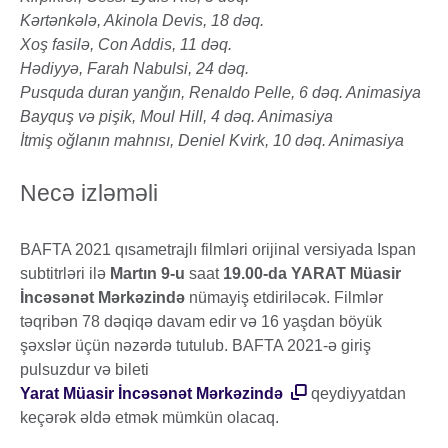
Kərtənkələ, Akinola Devis, 18 dəq.
Xoş fasilə, Con Addis, 11 dəq.
Hədiyyə, Farah Nabulsi, 24 dəq.
Pusquda duran yanğın, Renaldo Pelle, 6 dəq. Animasiya
Bayquş və pişik, Moul Hill, 4 dəq. Animasiya
İtmiş oğlanın mahnısı, Deniel Kvirk, 10 dəq. Animasiya
Necə izləməli
BAFTA 2021 qısametrajlı filmləri orijinal versiyada Ispan
subtitrləri ilə
Martın 9-u
saat
19.00-da YARAT Müasir
İncəsənət Mərkəzində
nümayiş etdiriləcək. Filmlər
təqribən 78 dəqiqə davam edir və 16 yaşdan böyük
şəxslər üçün nəzərdə tutulub. BAFTA 2021-ə giriş
pulsuzdur və bileti
Yarat Müasir İncəsənət Mərkəzində
qeydiyyatdan
keçərək əldə etmək mümkün olacaq.