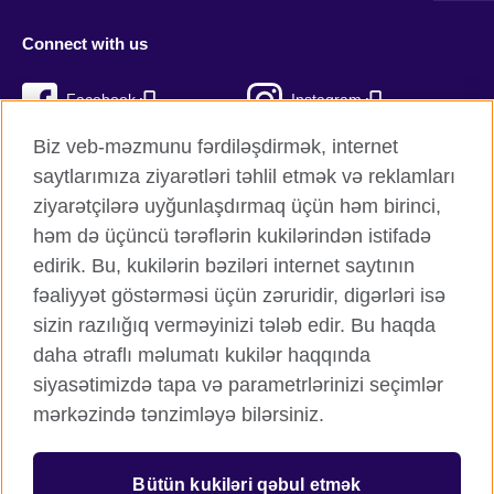
Connect with us
Facebook
Instagram
Biz veb-məzmunu fərdiləşdirmək, internet
Twitter
TikTok
saytlarımıza ziyarətləri təhlil etmək və reklamları
YouTube
ziyarətçilərə uyğunlaşdırmaq üçün həm birinci,
həm də üçüncü tərəflərin kukilərindən istifadə
edirik. Bu, kukilərin bəziləri internet saytının
fəaliyyət göstərməsi üçün zəruridir, digərləri isə
British Council qlobal
sizin razılığıq verməyinizi tələb edir. Bu haqda
Məxfilik və şərtlər
daha ətraflı məlumatı kukilər haqqında
Kukilər
siyasətimizdə tapa və parametrlərinizi seçimlər
Sitemap
mərkəzində tənzimləyə bilərsiniz.
© 2026 British Council
Bütün kukiləri qəbul etmək
Birləşmiş Krallığın mədəni əlaqələr və təhsil imkanları üzrə