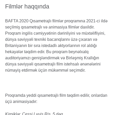
Filmlər haqqında
BAFTA 2020 Qısametrajlı filmlər proqramına 2021-ci ildə
seçilmiş qısametrajlı və animasiya filmlər daxildir.
Proqram ingilis cəmiyyətinin dərinliyini və müxtəlifliyini,
dünya səviyyəli texniki bacarıqlarını üzə çıxaran və
Britaniyanın bir sıra istedadlı aktyorlarının rol aldığı
hekayələr təqdim edir. Bu proqram beynəlxalq
auditoriyamızı genişləndirmək və Birləşmiş Krallığın
dünya səviyyəli qısametrajlı film istehsalı ənənələrini
nümayiş etdirmək üçün mükəmməl seçimdir.
Proqramda yeddi qısametrajlı film təqdim edilir, onlardan
üçü animasiyadır:
Kirpiklər, Cessi Lyuis Ris, 5 dəq.