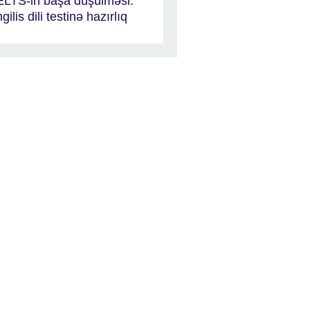
ELTS-in başa düşülməsi:
ngilis dili testinə hazırlıq