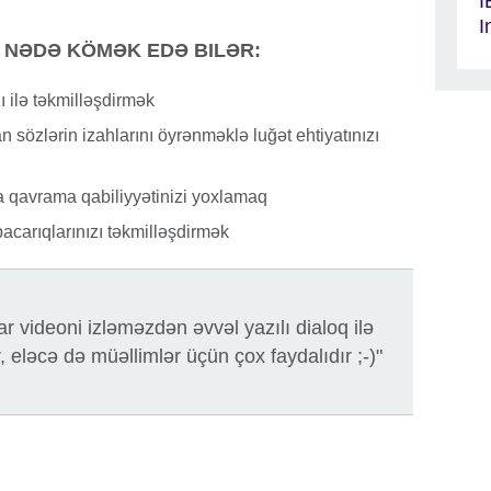
İ
I
 NƏDƏ KÖMƏK EDƏ BILƏR:
ı ilə təkmilləşdirmək
sözlərin izahlarını öyrənməklə luğət ehtiyatınızı
la qavrama qabiliyyətinizi yoxlamaq
carıqlarınızı təkmilləşdirmək
lar videoni izləməzdən əvvəl yazılı dialoq ilə
, eləcə də müəllimlər üçün çox faydalıdır ;-)"