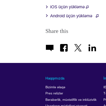
iOS üçün yükləmə
Android üçün yükləmə
Share this
Haqqımızda
İ
Bizimlə əlaqə
I
Pres relizlər
T
Bərabərlik, müxtəliflik və inklüzivlik
P
Uşaqların müdafiəsi siyasəti
A