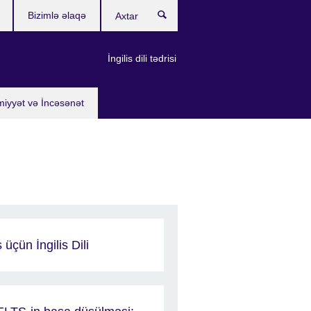
Bizimlə əlaqə
Axtar
İngilis dili tədrisi
miyyət və İncəsənət
ş üçün İngilis Dili