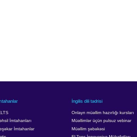
mtahanlar
İngilis dili tədrisi
ELTS
Onlayn müəllim hazırlığı kursları
əhsil İmtahanları
Müəllimlər üçün pulsuz vebinar
eşəkar İmtahanlar
Müəllim şəbəkəsi
ptis
ELTons İnnovasiya Mükafatları