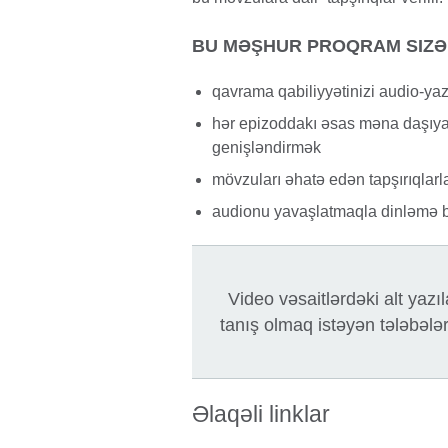
BU MƏŞHUR PROQRAM SIZƏ
qavrama qabiliyyətinizi audio-yaz
hər epizoddakı əsas məna daşıyan 
genişləndirmək
mövzuları əhatə edən tapşırıqlar
audionu yavaşlatmaqla dinləmə ba
Video vəsaitlərdəki alt yazı
tanış olmaq istəyən tələbələr
Əlaqəli linklar