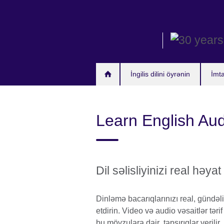
Skip
to
main
content
İngilis dilini öyrənin
İmt
Learn English Au
Dil səlisliyinizi real həyat
Dinləmə bacarıqlarınızı real, gündəlik
etdirin. Video və audio vəsaitlər tə
bu mövzulara dair tapşırıqlar verilir.