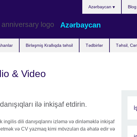
Choose
Azərbaycan
Blog
your
language
Azərbaycan
ahanlar
Birləşmiş Krallıqda təhsil
Tədbirlər
Təhsil, Cə
dio & Video
 danışıqları ilə inkişaf etdirin.
İ
 ingilis dili danışıqlarını izləmə və dinləməklə inkişaf
rif etmək və CV yazmaq kimi mövzuları da əhatə edir və