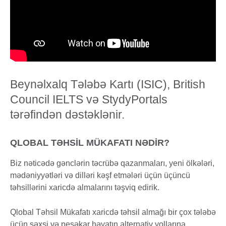
Beynəlxalq Tələbə Kartı (ISIC), British
Council IELTS və StydyPortals
tərəfindən dəstəklənir.
QLOBAL TƏHSİL MÜKAFATI NƏDİR?
Biz nəticədə gənclərin təcrübə qazanmaları, yeni ölkələri,
mədəniyyətləri və dilləri kəşf etmələri üçün üçüncü
təhsillərini xaricdə almalarını təşviq edirik.
Qlobal Təhsil Mükafatı xaricdə təhsil almağı bir çox tələbə
üçün şəxsi və peşəkar həyatın alternativ yollarına