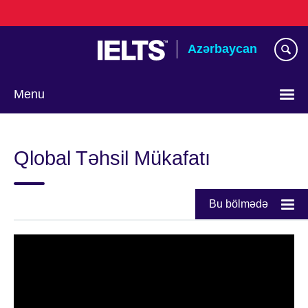
Skip
to
main
Azərbaycan
content
Menu
Choose
your
Qlobal Təhsil Mükafatı
language
Bu bölmədə