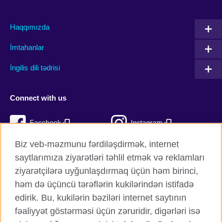
Haqqımızda
İmtahanlar
İngilis dili tədrisi
Connect with us
Facebook
Instagram
Biz veb-məzmunu fərdiləşdirmək, internet
Twitter
TikTok
saytlarımıza ziyarətləri təhlil etmək və reklamları
YouTube
ziyarətçilərə uyğunlaşdırmaq üçün həm birinci,
həm də üçüncü tərəflərin kukilərindən istifadə
edirik. Bu, kukilərin bəziləri internet saytının
fəaliyyət göstərməsi üçün zəruridir, digərləri isə
British Council qlobal