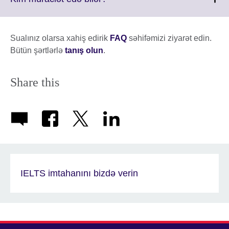
information
to
available.
expand.
More
Sualınız olarsa xahiş edirik
FAQ
səhifəmizi ziyarət edin.
information
Bütün şərtlərlə
tanış olun
.
available.
Share this
IELTS imtahanını bizdə verin