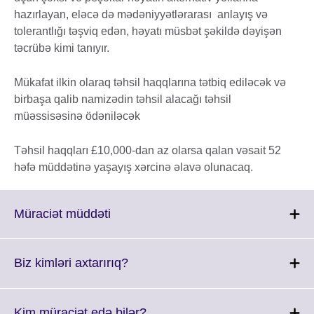
hazırlayan, eləcə də mədəniyyətlərarası anlayış və
tolerantlığı təşviq edən, həyatı müsbət şəkildə dəyişən
təcrübə kimi tanıyır.
Mükafat ilkin olaraq təhsil haqqlarına tətbiq ediləcək və
birbaşa qalib namizədin təhsil alacağı təhsil
müəssisəsinə ödəniləcək
Təhsil haqqları £10,000-dan az olarsa qalan vəsait 52
həfə müddətinə yaşayış xərcinə əlavə olunacaq.
Click
Müraciət müddəti
to
expand.
More
Click
Biz kimləri axtarırıq?
information
to
available.
expand.
More
Click
Kim müraciət edə bilər?