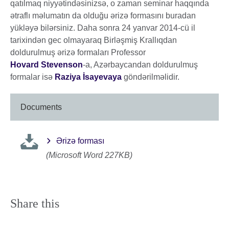
qatılmaq niyyətindəsinizsə, o zaman seminar haqqında
ətraflı məlumatın da olduğu ərizə formasını buradan
yükləyə bilərsiniz. Daha sonra 24 yanvar 2014-cü il
tarixindən gec olmayaraq Birləşmiş Krallıqdan
doldurulmuş ərizə formaları Professor
Hovard Stevenson
-a, Azərbaycandan doldurulmuş
formalar isə
Raziya İsayevaya
göndərilməlidir.
Documents
Ərizə forması
(Microsoft Word 227KB)
Share this