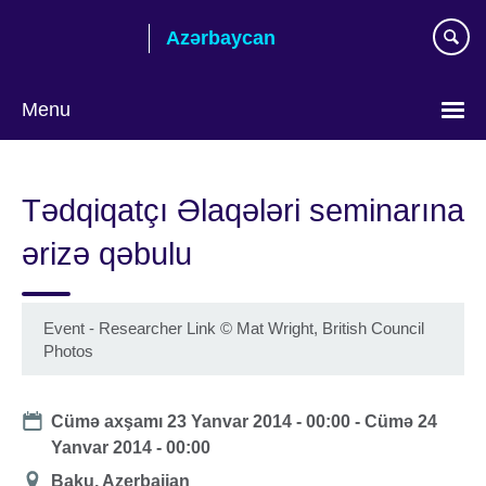
Skip
Azərbaycan
to
main
content
Menu
Choose
your
Tədqiqatçı Əlaqələri seminarına
language
ərizə qəbulu
Event - Researcher Link
©
Mat Wright, British Council
Photos
Date
Cümə axşamı 23 Yanvar 2014 - 00:00
-
Cümə 24
Yanvar 2014 - 00:00
Location
Baku, Azerbaijan