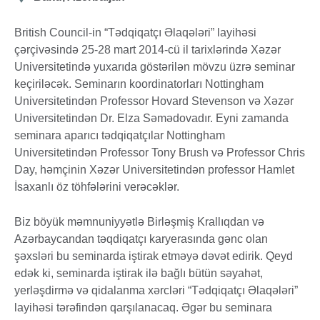
British Council-in “Tədqiqatçı Əlaqələri” layihəsi
çərçivəsində 25-28 mart 2014-cü il tarixlərində Xəzər
Universitetində yuxarıda göstərilən mövzu üzrə seminar
keçiriləcək. Seminarın koordinatorları Nottingham
Universitetindən Professor Hovard Stevenson və Xəzər
Universitetindən Dr. Elza Səmədovadır. Eyni zamanda
seminara aparıcı tədqiqatçılar Nottingham
Universitetindən Professor Tony Brush və Professor Chris
Day, həmçinin Xəzər Universitetindən professor Hamlet
İsaxanlı öz töhfələrini verəcəklər.
Biz böyük məmnuniyyətlə Birləşmiş Krallıqdan və
Azərbaycandan təqdiqatçı karyerasında gənc olan
şəxsləri bu seminarda iştirak etməyə dəvət edirik. Qeyd
edək ki, seminarda iştirak ilə bağlı bütün səyahət,
yerləşdirmə və qidalanma xərcləri “Tədqiqatçı Əlaqələri”
layihəsi tərəfindən qarşılanacaq. Əgər bu seminara