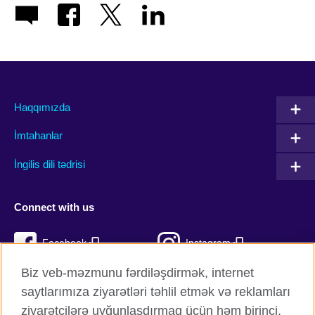
Haqqımızda
İmtahanlar
İngilis dili tədrisi
Connect with us
Facebook
Instagram
Biz veb-məzmunu fərdiləşdirmək, internet
Twitter
TikTok
saytlarımıza ziyarətləri təhlil etmək və reklamları
YouTube
ziyarətçilərə uyğunlaşdırmaq üçün həm birinci,