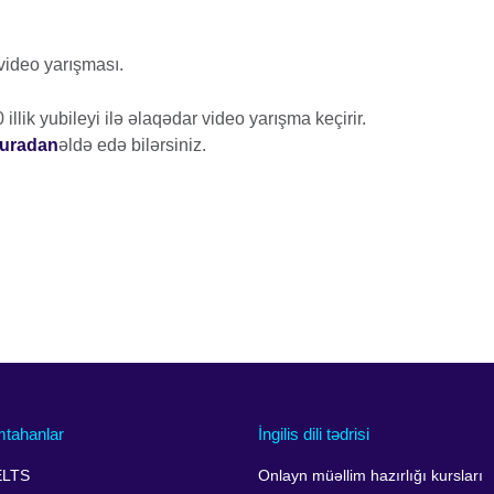
video yarışması.
illik yubileyi ilə əlaqədar video yarışma keçirir.
uradan
əldə edə bilərsiniz.
mtahanlar
İngilis dili tədrisi
ELTS
Onlayn müəllim hazırlığı kursları