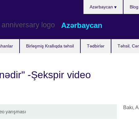
Choose
Azərbaycan
Blog
your
language
Azərbaycan
ahanlar
Birləşmiş Krallıqda təhsil
Tədbirlər
Təhsil, Cə
ədir" -Şekspir video
Bakı, 
deo yarışması