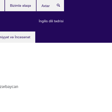
Bizimlə əlaqə
Axtar
İngilis dili tədrisi
miyyət və İncəsənət
Azərbaycan