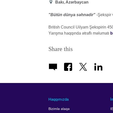
Location
Bakı, Azərbaycan
"Bütün dünya səhnədir"
-Şekspir 
British Council Uilyam Şekspirin 450 
Yarışma haqqında ətraflı məlumatı
b
Share this
Haqqımızda
İ
Bizimlə əlaqə
I