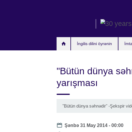
Skip
to
main
content
İngilis dilini öyrənin
İmt
"Bütün dünya səhn
yarışması
"Bütün dünya səhnədir" -Şekspir vi
Date
Şənbə 31 May 2014 - 00:00