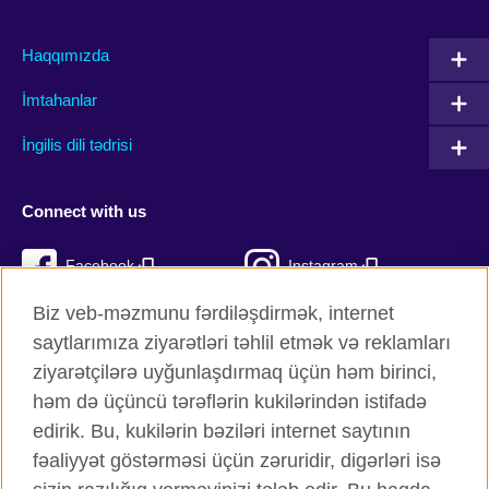
Haqqımızda
İmtahanlar
İngilis dili tədrisi
Connect with us
Facebook
Instagram
Biz veb-məzmunu fərdiləşdirmək, internet
Twitter
TikTok
saytlarımıza ziyarətləri təhlil etmək və reklamları
YouTube
ziyarətçilərə uyğunlaşdırmaq üçün həm birinci,
həm də üçüncü tərəflərin kukilərindən istifadə
edirik. Bu, kukilərin bəziləri internet saytının
fəaliyyət göstərməsi üçün zəruridir, digərləri isə
British Council qlobal