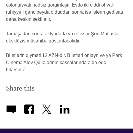
cəfəngiyyatı hədsiz gərginləşir. Evdə iki ciddi əhval-
ruhiyyəli gənc peyda olduqdan sonra isə işlərin gedişatı
daha kəskin şəkil alır.
Tamaşadan sonra aktyorlarla və rejissor Şon Matiasla
eksklüziv müsahibə göstəriləcəkdir.
Biletlərin qiyməti 12 AZN-dir. Biletləri onlayn və ya Park
Cinema Alov Qüllələrinin kassalarında əldə edə
bilərsiniz.
Share this