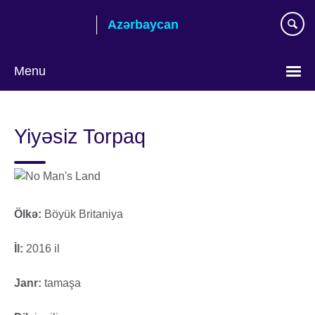
Skip
Azərbaycan
to
main
content
Menu
Choose
your
Yiyəsiz Torpaq
language
Ölkə:
Böyük Britaniya
İl:
2016 il
Janr:
tamaşa