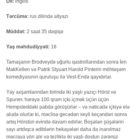
Dil:
ingilis
Tərcümə:
rus dilində altyazı
Müddət:
2 saat 35 dəqiqə
Yaş məhdudiyyəti:
16
Tamaşanın Brodveydə uğurlu qastrollarından sonra İen
MakKellen və Patrik Styuart Harold Pinterin möhtəşəm
komediyasının quruluşu ilə Vest-Endə qayıdırlar.
Yay axşamlarından birində iki yaşlı yazıçı Hörst və
Spuner, hərəyə 100 qram içki içmək üçün üçün
Hempsteddəki pabda görüşürlər – və nəticədə içkiyə elə
aludə olurlar ki, məclisə gecədən xeyli keçəndən sonra
artıq Hörstün evində davam edirlər. Boşalan şüşələrin
sayı artdıqca ədiblərin hekayələri daha da inanılmaz
məcraya yön alır və tezliklə iki yaşlı dostun zərərsiz