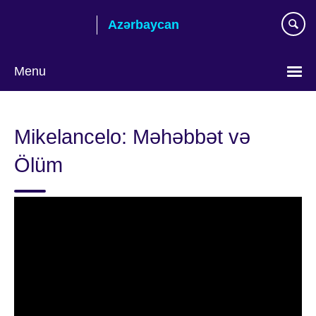
Skip
Azərbaycan
to
main
content
Menu
Choose
your
Mikelancelo: Məhəbbət və
language
Ölüm