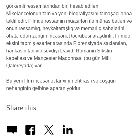
görkəmli rəssamlarından biri hesab edilən
Mikelancelonun tam və yeni bioqrafiyasını tamaşaçılarına
təklif edir. Filmdə rəssamın müasirləri ilə münasibətləri və
onun rəssamlıq, heykəltəraşlıq və memarlıq sahələrini
əhatə edən zəngin incəsənət təcrübəsi araşdırılır. Filmdə
əksini tapmış əsərlər arasında Florensiyada saxlanılan,
hər kəsin tanıyıb sevdiyi David, Romanın Sikstin
kapellası və Mançester Madonnası (bu gün Milli
Qalereyada) var.
Bu yeni film incəsənət tarixinin ehtiraslı və coşqun
nəhənginin qəlbinə aparan yoldur
Share this