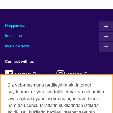
Haqqımızda
İmtahanlar
İngilis dili tədrisi
Connect with us
Facebook
Instagram
Biz veb-məzmunu fərdiləşdirmək, internet
Twitter
TikTok
saytlarımıza ziyarətləri təhlil etmək və reklamları
YouTube
ziyarətçilərə uyğunlaşdırmaq üçün həm birinci,
həm də üçüncü tərəflərin kukilərindən istifadə
edirik. Bu, kukilərin bəziləri internet saytının