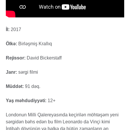
İl:
2017
Ölkə:
Birləşmiş Krallıq
Rejissor:
David Bickerstaff
Janr:
sərgi filmi
Müddət:
91 dəq.
Yaş məhdudiyyəti:
12+
Londonun Milli Qalereyasında keçirilən möhtəşəm yeni
sərgidən bəhs edən bu film Leonardo da Vinçi kimi
İntibah dövrünün və bəlkə də bütün zamanların ən