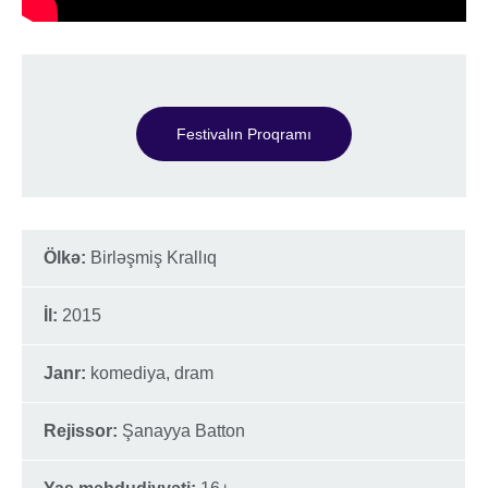
Festivalın Proqramı
Ölkə:
Birləşmiş Krallıq
İl:
2015
Janr:
komediya, dram
Rejissor:
Şanayya Batton