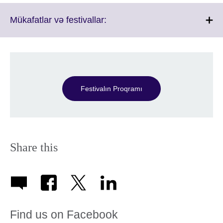
Click
Mükafatlar və festivallar:
to
expand.
More
information
available.
Festivalın Proqramı
Share this
Find us on Facebook