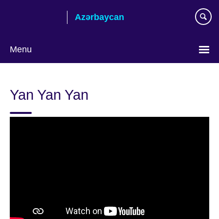
Skip
Azərbaycan
to
main
content
Menu
Choose
your
Yan Yan Yan
language