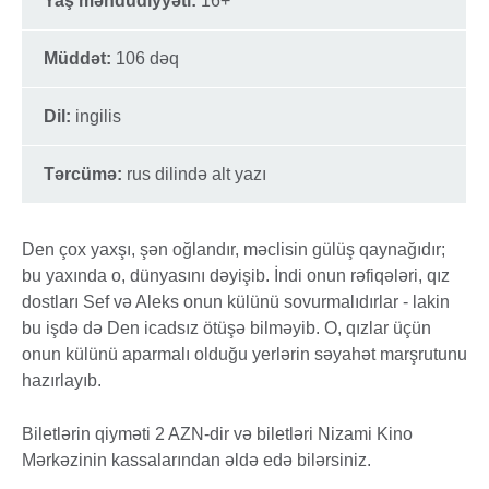
Yaş məhdudiyyəti:
16+
Müddət:
106 dəq
Dil:
ingilis
Tərcümə:
rus dilində alt yazı
Den çox yaxşı, şən oğlandır, məclisin gülüş qaynağıdır;
bu yaxında o, dünyasını dəyişib. İndi onun rəfiqələri, qız
dostları Sef və Aleks onun külünü sovurmalıdırlar - lakin
bu işdə də Den icadsız ötüşə bilməyib. O, qızlar üçün
onun külünü aparmalı olduğu yerlərin səyahət marşrutunu
hazırlayıb.
Biletlərin qiyməti 2 AZN-dir və biletləri Nizami Kino
Mərkəzinin kassalarından əldə edə bilərsiniz.