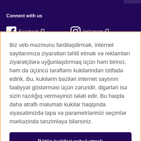
Connect with us
Facebook
Instagram
Biz veb-məzmunu fərdiləşdirmək, internet
Twitter
TikTok
saytlarımıza ziyarətləri təhlil etmək və reklamları
YouTube
ziyarətçilərə uyğunlaşdırmaq üçün həm birinci,
həm də üçüncü tərəflərin kukilərindən istifadə
edirik. Bu, kukilərin bəziləri internet saytının
fəaliyyət göstərməsi üçün zəruridir, digərləri isə
British Council qlobal
sizin razılığıq verməyinizi tələb edir. Bu haqda
Məxfilik və şərtlər
daha ətraflı məlumatı kukilər haqqında
Kukilər
siyasətimizdə tapa və parametrlərinizi seçimlər
Sitemap
mərkəzində tənzimləyə bilərsiniz.
© 2026 British Council