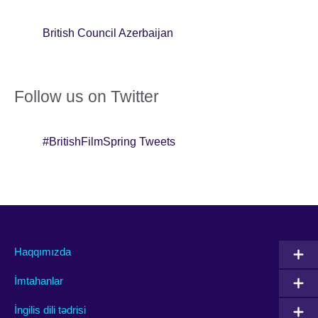
British Council Azerbaijan
Follow us on Twitter
#BritishFilmSpring Tweets
Haqqımızda
İmtahanlar
İngilis dili tədrisi