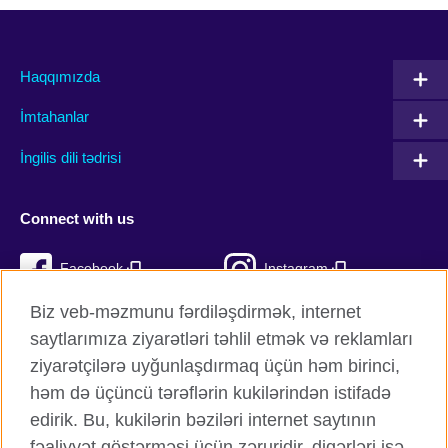
Haqqımızda
İmtahanlar
İngilis dili tədrisi
Connect with us
Facebook
Instagram
Biz veb-məzmunu fərdiləşdirmək, internet
Twitter
TikTok
saytlarımıza ziyarətləri təhlil etmək və reklamları
YouTube
ziyarətçilərə uyğunlaşdırmaq üçün həm birinci,
həm də üçüncü tərəflərin kukilərindən istifadə
edirik. Bu, kukilərin bəziləri internet saytının
fəaliyyət göstərməsi üçün zəruridir, digərləri isə