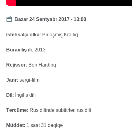
Date
Bazar 24 Sentyabr 2017 - 13:00
İstehsalçı ölkə:
Birləşmiş Krallıq
Buraxılış ili:
2013
Rejissor:
Ben Hardinq
Janr:
sərgi-film
Dil:
İngilis dili
Tərcümə:
Rus dilində subtitrlər, rus dili
Müddət:
1 saat 31 dəqiqə