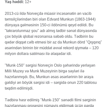
Yaş həddi:
12+
2013-cü ildə Norveçdə müasir incəsənətin ən vacib
təmsilçilərindən biri olan Edvard Munkun (1863-1944)
dünyaya gəlməsinin 150-ci ildönümü qeyd edildi. Bu
"təkrarolunmaz şou" adı almış tədbir sənət dünyasında
çox böyük qlobal rezonansa səbəb oldu. Tədbirin bu
qədər diqqət cəlb etməsi bir az da Munkun dörd "Qışqırıq"
əsərindən birinin bir müddət əvvəl rekord qiymətə – 120
milyon dollara satılması ilə əlaqədar idi.
"Munk-150" sərgisi Norveçin Oslo şəhərində yerləşən
Milli Muzey və Munk Muzeyinin birgə səyləri ilə
hazırlanmışdı. Bu, Munkun əsas əsərlərinin bir araya
gəldiyi ən böyük sərgisi idi – sərgidə onun 220 tablosu
təqdim edilmişdi.
Tədbirə həsr edilmiş "Munk-150" sənədli filmi sərginin
hazırlanması prosesini nümayiş etdirmək üçün pərdə