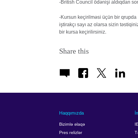
-British Council ödənişi aldıqdan son
-Kursun keçirilməsi üçün bir qrupda 1
iştirakçı sayı az olarsa sizin təstiqi
bir kursa keçirilirsiniz.
Share this
Haqqımızda
İ
Bizimlə əlaqə
I
Pres relizlər
T