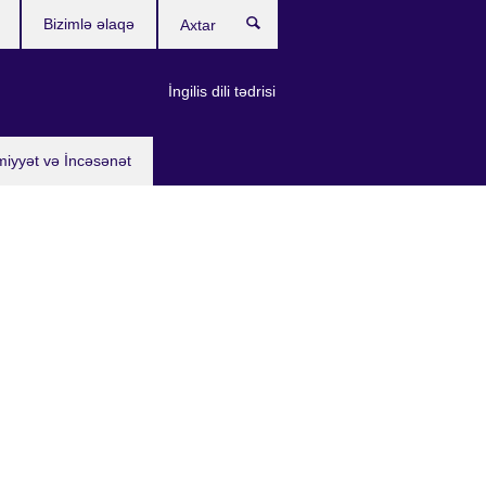
Bizimlə əlaqə
Axtar
İngilis dili tədrisi
miyyət və İncəsənət