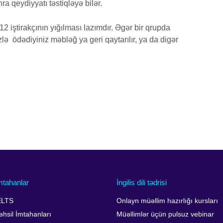
ra qeydiyyatı təstiqləyə bilər.
2 iştirakçının yığılması lazımdır. Əgər bir qrupda
nizlə ödədiyiniz məbləğ ya geri qaytarılır, ya da digər
mtahanlar
İngilis dili tədrisi
ELTS
Onlayn müəllim hazırlığı kursları
əhsil İmtahanları
Müəllimlər üçün pulsuz vebinar