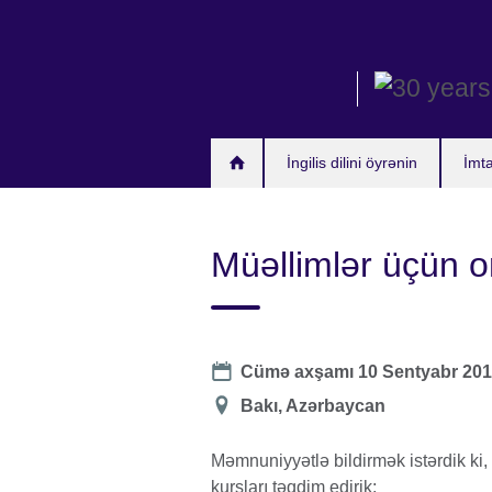
Skip
to
main
content
İngilis dilini öyrənin
İmt
Müəllimlər üçün o
Date
Cümə axşamı 10 Sentyabr 2015
Location
Bakı, Azərbaycan
Məmnuniyyətlə bildirmək istərdik ki,
kursları təqdim edirik: