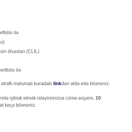
folio ilə
lu)
sin Əsasları (CLİL)
rtfolio ilə
ətraflı məlumatı buradakı
link
dən əldə edə bilərsiniz.
ində iştirak etmək istəyirsinizsə cümə axşamı,
10
at keçə bilərsiniz.