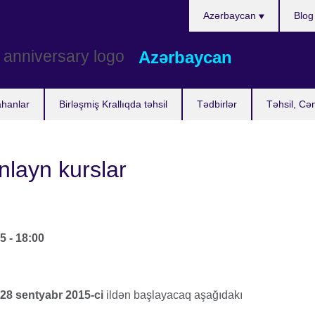
Choose
Azərbaycan
Blog
your
language
Azərbaycan
ahanlar
Birləşmiş Krallıqda təhsil
Tədbirlər
Təhsil, Cə
nlayn kurslar
 - 18:00
28 sentyabr 2015-ci
ildən başlayacaq aşağıdakı