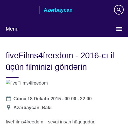
Skip
Azərbaycan
to
main
content
Menu
Choose
your
fiveFilms4freedom - 2016-cı il
language
üçün filminizi göndərin
Date
Cümə 18 Dekabr 2015 -
00:00
-
22:00
Location
Azərbaycan, Bakı
fiveFilms4freedom – sevgi insan hüququdur.