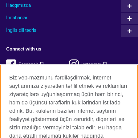
Haqqımızda
İmtahanlar
İngilis dili tədrisi
Connect with us
Facebook
Instagram
Biz veb-məzmunu fərdiləşdirmək, internet
Twitter
TikTok
saytlarımıza ziyarətləri təhlil etmək və reklamları
YouTube
ziyarətçilərə uyğunlaşdırmaq üçün həm birinci,
həm də üçüncü tərəflərin kukilərindən istifadə
edirik. Bu, kukilərin bəziləri internet saytının
fəaliyyət göstərməsi üçün zəruridir, digərləri isə
British Council qlobal
sizin razılığıq verməyinizi tələb edir. Bu haqda
Məxfilik və şərtlər
daha ətraflı məlumatı kukilər haqqında