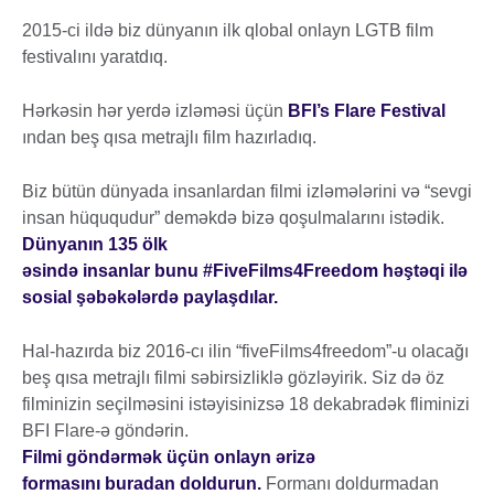
2015-ci ildə biz dünyanın ilk qlobal onlayn LGTB film
festivalını yaratdıq.
Hərkəsin hər yerdə izləməsi üçün
BFI’s Flare Festival
ından beş qısa metrajlı film hazırladıq.
Biz bütün dünyada insanlardan filmi izləmələrini və “sevgi
insan hüququdur” deməkdə bizə qoşulmalarını istədik.
Dünyanın 135 ölk
əsində insanlar bunu #FiveFilms4Freedom həştəqi ilə
sosial şəbəkələrdə paylaşdılar.
Hal-hazırda biz 2016-cı ilin “fiveFilms4freedom”-u olacağı
beş qısa metrajlı filmi səbirsizliklə gözləyirik. Siz də öz
filminizin seçilməsini istəyisinizsə 18 dekabradək fliminizi
BFI Flare-ə göndərin.
Filmi göndərmək üçün onlayn ərizə
formasını buradan doldurun.
Formanı doldurmadan