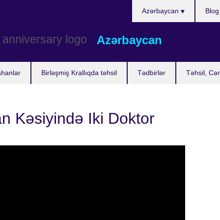
Choose
Azərbaycan
Blog
your
language
Azərbaycan
ahanlar
Birləşmiş Krallıqda təhsil
Tədbirlər
Təhsil, Cə
 Kəsiyində Iki Doktor