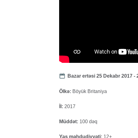
Date
Bazar ertəsi 25 Dekabr 2017 -
Ölkə:
Böyük Britaniya
İl:
2017
Müddət:
100 dəq
Yaş məhdudiyyəti:
12+