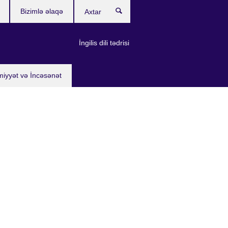
Bizimlə əlaqə
Axtar
İngilis dili tədrisi
miyyət və İncəsənət