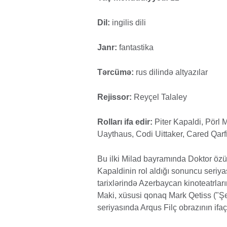
Dil:
ingilis dili
Janr:
fantastika
Tərcümə:
rus dilində altyazılar
Rejissor:
Reyçel Talaley
Rolları ifa edir:
Piter Kapaldi, Pörl M
Uaythaus, Codi Uittaker, Cared Qarf
Bu ilki Milad bayramında Doktor özü 
Kapaldinin rol aldığı sonuncu seriy
tarixlərində Azerbaycan kinoteatrla
Maki, xüsusi qonaq Mark Qetiss ("Şerl
seriyasında Arqus Filç obrazının ifaçı