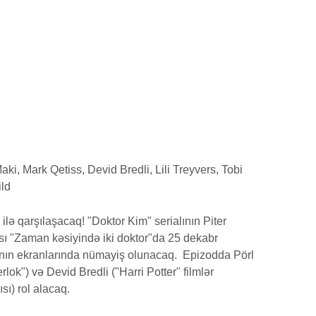
aki, Mark Qetiss, Devid Bredli, Lili Treyvers, Tobi
ild
ilə qarşılaşacaq! "Doktor Kim" serialının Piter
ası "Zaman kəsiyində iki doktor"da 25 dekabr
rının ekranlarında nümayiş olunacaq. Epizodda Pörl
ok") və Devid Bredli ("Harri Potter" filmlər
sı) rol alacaq.