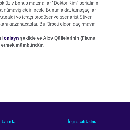
klüziv bonus materiallar "Doktor Kim" serialının
rda nümayiş etdiriləcək. Bununla da, tamaşaçılar
 Kapaldi və icraçı prodüser və ssenarist Stiven
anı qazanacaqlar. Bu fürsəti əldən qaçırmayın!
ri
onlayn
şəkildə və Alov Qüllələrinin (Flame
də etmək mümkündür.
mtahanlar
İngilis dili tədrisi