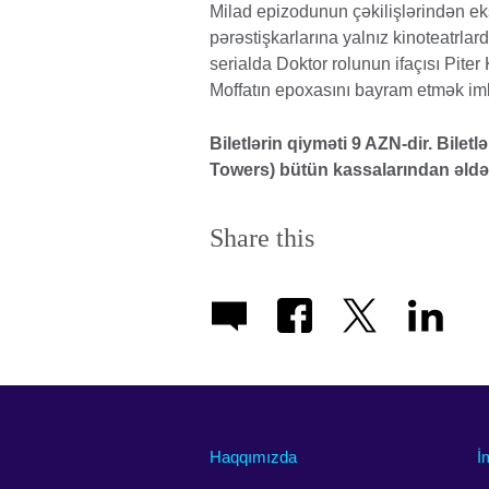
Milad epizodunun çəkilişlərindən eks
pərəstişkarlarına yalnız kinoteatrla
serialda Doktor rolunun ifaçısı Piter
Moffatın epoxasını bayram etmək imk
Biletlərin qiyməti 9 AZN-dir. Biletlə
Towers) bütün kassalarından əl
Share this
Haqqımızda
İ