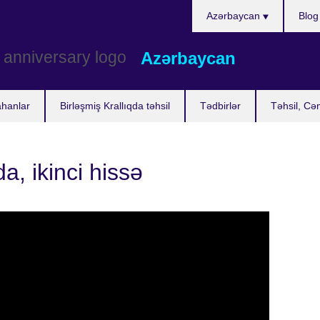
Choose
Azərbaycan
Blog
your
language
Azərbaycan
ahanlar
Birləşmiş Krallıqda təhsil
Tədbirlər
Təhsil, Cə
a, ikinci hissə