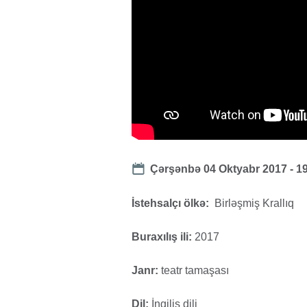
Date
Çərşənbə 04 Oktyabr 2017 - 1
İstehsalçı ölkə:
Birləşmiş Krallıq
Buraxılış ili:
2017
Janr:
teatr tamaşası
Dil:
İngilis dili