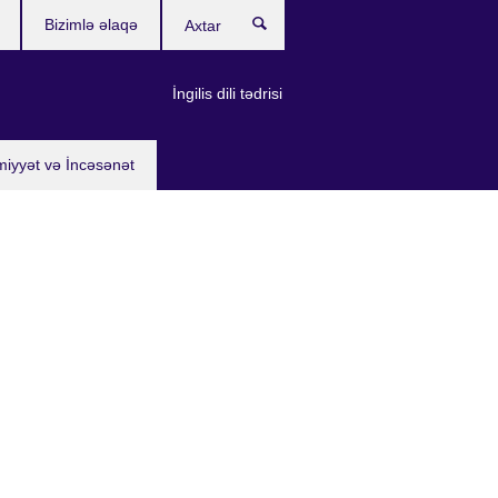
Bizimlə əlaqə
Axtar
İngilis dili tədrisi
miyyət və İncəsənət