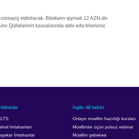
ümayiş etdiriləcək. Biletlərin qiyməti 12 AZN-dir.
lov Qüllələrinin kassalarında əldə edə bilərsiniz.
mtahanlar
İngilis dili tədrisi
ELTS
Onlayn müəllim hazırlığı kursları
əhsil İmtahanları
Müəllimlər üçün pulsuz vebinar
eşəkar İmtahanlar
Müəllim şəbəkəsi