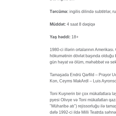
Tərcümə:
ingilis dilində subtitrlər, r
Müddət:
4 saat 8 dəqiqə
Yaş həddi:
18+
1980-ci illərin ortalarının Amerikas
hökumətinin dövlət başında olduğu bu
gün həyat və ölüm, məhəbbət və se
Tamaşada Endrü Qarfild – Prayor Uo
Kon, Ceyms MakArdl – Luis Ayronson, 
Toni Kuşnerin bir çox mükafatlara l
pyesi Olivye və Toni mükafatları qaza
"Müharibə atı") rejissorluğu ilə tamaş
dəfə 1992-ci ildə Milli Teatrda səhnəl