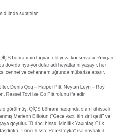
us dilində subtitrlər
ı. QİÇS böhranının tüğyan etdiyi və konservativ Reyqan
 dövrdə nyu-yorklular adi həyatlarını yaşayır, hər
ks, cənnət və cəhənnəm uğrunda mübarizə aparır.
lter, Denis Qoq – Harper Pitt, Neytan Leyn – Roy
Rassel Tovi isə Co Pitt rolunu ifa edir.
ayiq görülmüş, QİÇS böhranı haqqında olan ikihissəli
nmış Merienn Elliotun ("Gecə vaxtı itin sirli qətli" və
aya qoyulur. "Birinci hissə: Minillik Yaxınlaşır" ilk
əşdirilib, "İkinci hissə: Perestroyka" isə növbəti il