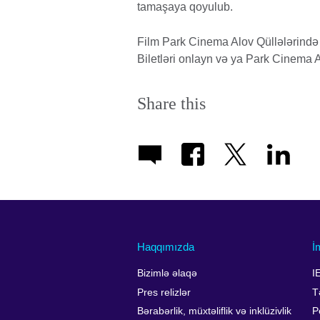
tamaşaya qoyulub.
Film Park Cinema Alov Qüllələrində n
Biletləri onlayn və ya Park Cinema A
Share this
Haqqımızda
İ
Bizimlə əlaqə
I
Pres relizlər
T
Bərabərlik, müxtəliflik və inklüzivlik
P