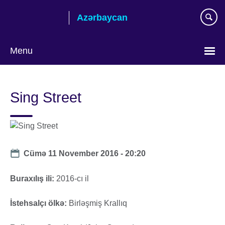
Skip
Azərbaycan
to
main
content
Menu
Choose
your
Sing Street
language
Date
Cümə 11 November 2016 - 20:20
Buraxılış ili:
2016-cı il
İstehsalçı ölkə:
Birləşmiş Krallıq