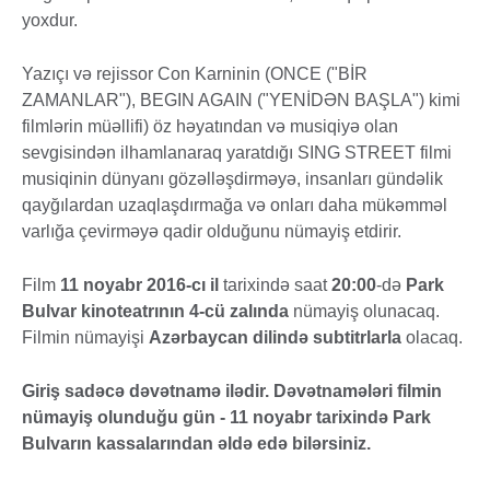
yoxdur.
Yazıçı və rejissor Con Karninin (ONCE ("BİR
ZAMANLAR"), BEGIN AGAIN ("YENİDƏN BAŞLA") kimi
filmlərin müəllifi) öz həyatından və musiqiyə olan
sevgisindən ilhamlanaraq yaratdığı SING STREET filmi
musiqinin dünyanı gözəlləşdirməyə, insanları gündəlik
qayğılardan uzaqlaşdırmağa və onları daha mükəmməl
varlığa çevirməyə qadir olduğunu nümayiş etdirir.
Film
11 noyabr 2016-cı il
tarixində saat
20:00
-də
Park
Bulvar kinoteatrının 4-cü zalında
nümayiş olunacaq.
Filmin nümayişi
Azərbaycan dilində subtitrlarla
olacaq.
Giriş sadəcə dəvətnamə ilədir. Dəvətnamələri filmin
nümayiş olunduğu gün - 11 noyabr tarixində Park
Bulvarın kassalarından əldə edə bilərsiniz.