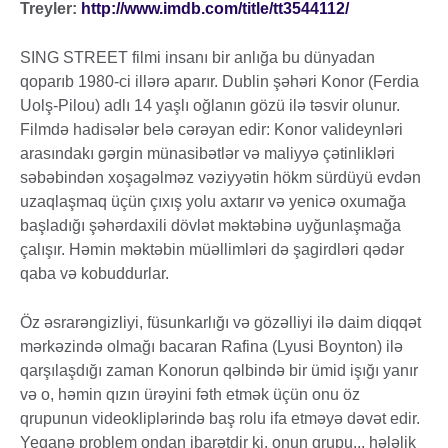
Treyler:
http://www.imdb.com/title/tt3544112/
SING STREET filmi insanı bir anlığa bu dünyadan
qoparıb 1980-ci illərə aparır. Dublin şəhəri Konor (Ferdia
Uolş-Pilou) adlı 14 yaşlı oğlanın gözü ilə təsvir olunur.
Filmdə hadisələr belə cərəyan edir: Konor valideynləri
arasındakı gərgin münasibətlər və maliyyə çətinlikləri
səbəbindən xoşagəlməz vəziyyətin hökm sürdüyü evdən
uzaqlaşmaq üçün çıxış yolu axtarır və yenicə oxumağa
başladığı şəhərdaxili dövlət məktəbinə uyğunlaşmağa
çalışır. Həmin məktəbin müəllimləri də şagirdləri qədər
qaba və kobuddurlar.
Öz əsrarəngizliyi, füsunkarlığı və gözəlliyi ilə daim diqqət
mərkəzində olmağı bacaran Rafina (Lyusi Boynton) ilə
qarşılaşdığı zaman Konorun qəlbində bir ümid işığı yanır
və o, həmin qızın ürəyini fəth etmək üçün onu öz
qrupunun videokliplərində baş rolu ifa etməyə dəvət edir.
Yeganə problem ondan ibarətdir ki, onun qrupu... hələlik