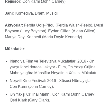
Rejissor:
Con Karni (John Carney)
Janr:
Komediya, Dram, Musiqi
Aktyorlar:
Ferdia Uolş-Pilou (Ferdia Walsh-Peelo), Lyusi
Boynton (Lucy Boynton), Eydan Qillen (Aidan Gillen),
Mariya Doyl Kennedi (Maria Doyle Kennedy)
Mükafatlar:
İrlandiya Film və Televiziya Mükafatları 2016 - Ən
yaxşı ikinci dərəcəli aktyor - Film, Ən Yaxşı Orijinal
Mahnıya görə Münsiflər Heyətinin Xüsusi Mükafatı.
Neşvill Kino Festivalı 2016 - Xüsusi Nümayişlər,
Con Karni (John Carney).
Ən Yaxşı Orijinal Mahnı, Con Karni (John Carney),
Qeri Klark (Gary Clark).