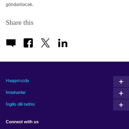
göndəriləcək.
Share this
Haqqımızda
İmtahanlar
İngilis dili tədrisi
Connect with us