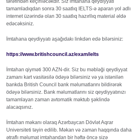
tərəfindən keçiriləcəkdir. Siz imtahana qeydiyyatı
tamamladıqdan sonra 30 saatlıq IELTS-ə aparan yol adlı
internet üzərində olan 30 saatlıq hazırllıq material əldə
edəcəksiniz.
İmtahana qeydiyyatı aşağıdakı linkdən edə bilərsiniz:
https://www.britishcouncil.az/exam/ielts
İmtahan qiyməti 300 AZN-dir. Siz bu məbləği qeydiyyat
zamanı kart vasitəsilə ödəyə bilərsiniz və ya istənilən
bankda British Council bank məlumatlarını bildirərək
ödəyə bilərsiniz. Bank məlumatlarını siz qeydiyyatınızı
tamamlayan zaman avtomatik məktub şəklində
alacaqsınız.
İmtahan məkanı olaraq Azərbaycan Dövlət Aqrar
Universiteti təyin edilib. Məkan və zaman haqqında daha
ətraflı məlumat imtahandan bir həftə öncə sizə