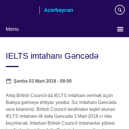
Skip
Azərbaycan
to
main
content
Menu
Choose
your
IELTS imtahanı Gəncədə
language
Date
Şənbə 03 Mart 2018 - 09:00
Artıq British Council-da IELTS imtahanı vermək üçün
Bakıya gəlməyə ehtiyac yoxdur. Siz imtahanı Gəncədə
verə bilərsiniz. British Council tərəfindən təşkil olunan
IELTS imtahanı ilk dəfə Gəncədə 3 Mart 2018-ci ildə
keçiriləcək. İmtahan British Council imtahanlar şöbəsi