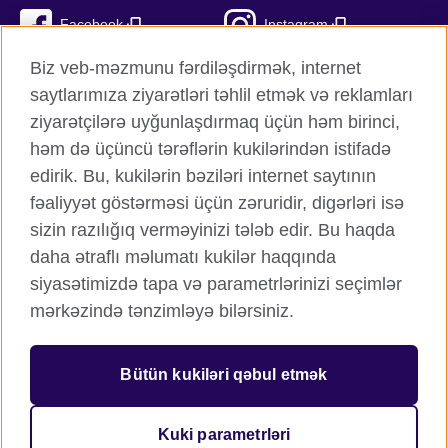
Facebook
Instagram
Biz veb-məzmunu fərdiləşdirmək, internet
Twitter
TikTok
saytlarımıza ziyarətləri təhlil etmək və reklamları
YouTube
ziyarətçilərə uyğunlaşdırmaq üçün həm birinci,
həm də üçüncü tərəflərin kukilərindən istifadə
edirik. Bu, kukilərin bəziləri internet saytının
fəaliyyət göstərməsi üçün zəruridir, digərləri isə
British Council qlobal
sizin razılığıq verməyinizi tələb edir. Bu haqda
Məxfilik və şərtlər
daha ətraflı məlumatı kukilər haqqında
Kukilər
siyasətimizdə tapa və parametrlərinizi seçimlər
Sitemap
mərkəzində tənzimləyə bilərsiniz.
© 2026 British Council
Bütün kukiləri qəbul etmək
Birləşmiş Krallığın mədəni əlaqələr və təhsil imkanları üzrə
beynəlxalq təşkilatı.
Qeydiyyatdan keçmiş xeyriyyə təşkilatı: 209131 (İngiltərə və
Kuki parametrləri
Uels), SC037733 (Şotlandiya).