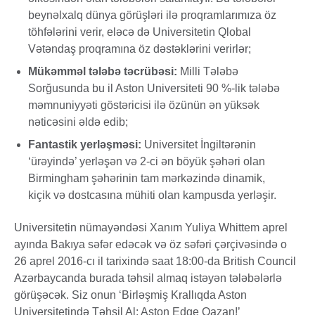
beynəlxalq dünya görüşləri ilə proqramlarımıza öz
töhfələrini verir, eləcə də Universitetin Qlobal
Vətəndaş proqramına öz dəstəklərini verirlər;
Mükəmməl tələbə təcrübəsi:
Milli Tələbə
Sorğusunda bu il Aston Universiteti 90 %-lik tələbə
məmnuniyyəti göstəricisi ilə özünün ən yüksək
nəticəsini əldə edib;
Fantastik yerləşməsi:
Universitet İngiltərənin
‘ürəyində’ yerləşən və 2-ci ən böyük şəhəri olan
Birmingham şəhərinin tam mərkəzində dinamik,
kiçik və dostcasına mühiti olan kampusda yerləşir.
Universitetin nümayəndəsi Xanım Yuliya Whittem aprel
ayında Bakıya səfər edəcək və öz səfəri çərçivəsində o
26 aprel 2016-cı il tarixində saat 18:00-da British Council
Azərbaycanda burada təhsil almaq istəyən tələbələrlə
görüşəcək. Siz onun ‘Birləşmiş Krallıqda Aston
Universitetində Təhsil Al: Aston Edge Qazan!’