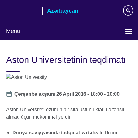
Skip
Azərbaycan
to
main
content
Menu
Choose
your
Aston Universitetinin təqdimatı
language
Date
Çərşənbə axşamı 26 April 2016 -
18:00
-
20:00
Aston Universiteti özünün bir sıra üstünlükləri ilə təhsil
almaq üçün mükəmməl yerdir:
Dünya səviyyəsində tədqiqat və təhsili:
Bizim