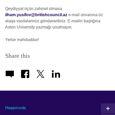
Qeydiyyat üçün zəhmət olmasa
ilham.yusifov@britishcouncil.az
e-mail ünvanına öz
əlaqə vasitələrinizi göndərərdiniz. E-mailin başlığına
Aston University yazmağı unutmayın.
Yerlər məhduddur!
Share this
Haqqımızda