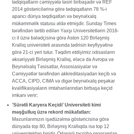
tədqiqatların cəmiyyətə təsiri birbaşadır və REF
2014 göstəricilərinə görə tədqiqatların 78 %-i
aparıcı dünya təqdiqatları və beynəlxalq
mükəmməlik statusu əldə etmişdir. Sunday Times
tərəfindən tərtib edilən Yaxşı Universitetlərin 2016-
cı il üzrə bələdçisinə görə Aston 120 Birləşmiş
Krallıq universiteti arasında tədrisin keyfiyyətinə
görə 21-ci yeri tutur. Təqdim etdiyimiz ixtisasların
əksəriyyəti Birləşmiş Krallıq, eləcə də Avropa və
Beynəlxalq Təsisatlar, Assosiasiyalar və
Cəmiyyətlər tərəfindən akkreditasiyadan keçib və
ACCA, CIPD, CIMA və digər beynəlxalq peşəkar
kvalifikasiyaların imtahanlarından birbaşa keçid
imkanı verir;
‘Sürətli Karyera Keçidi’ Universiteti kimi
məşğulluq üzrə rekord mükafatları:
Məzunlarımızın işədüzəlmə göstəricisinə görə
dünyada top 80, Birləşmiş Krallıqda isə top 12
universitetdən biridir. Ödənişli təcrübə proqramları