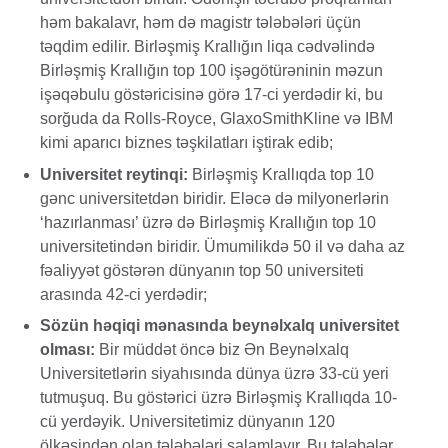
həm bakalavr, həm də magistr tələbələri üçün
təqdim edilir. Birləşmiş Krallığın liqa cədvəlində
Birləşmiş Krallığın top 100 işəgötürəninin məzun
işəqəbulu göstəricisinə görə 17-ci yerdədir ki, bu
sorğuda da Rolls-Royce, GlaxoSmithKline və IBM
kimi aparıcı biznes təşkilatları iştirak edib;
Universitet reytinqi:
Birləşmiş Krallıqda top 10
gənc universitetdən biridir. Eləcə də milyonerlərin
‘hazırlanması’ üzrə də Birləşmiş Krallığın top 10
universitetindən biridir. Ümumilikdə 50 il və daha az
fəaliyyət göstərən dünyanın top 50 universiteti
arasında 42-ci yerdədir;
Sözün həqiqi mənasında beynəlxalq universitet
olması:
Bir müddət öncə biz Ən Beynəlxalq
Universitetlərin siyahısında dünya üzrə 33-cü yeri
tutmuşuq. Bu göstərici üzrə Birləşmiş Krallıqda 10-
cü yerdəyik. Universitetimiz dünyanın 120
ölkəsindən olan tələbələri salamlayır. Bu tələbələr