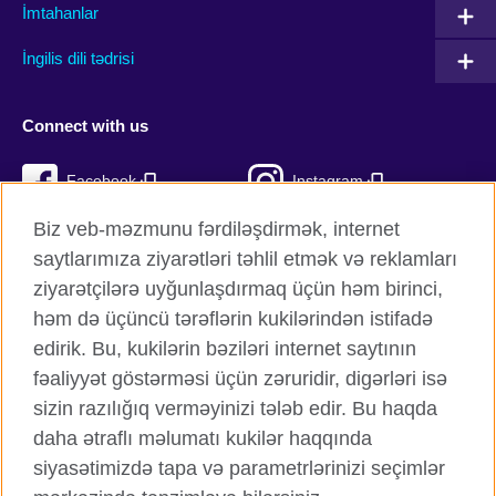
İmtahanlar
İngilis dili tədrisi
Connect with us
Facebook
Instagram
Biz veb-məzmunu fərdiləşdirmək, internet
Twitter
TikTok
saytlarımıza ziyarətləri təhlil etmək və reklamları
YouTube
ziyarətçilərə uyğunlaşdırmaq üçün həm birinci,
həm də üçüncü tərəflərin kukilərindən istifadə
edirik. Bu, kukilərin bəziləri internet saytının
fəaliyyət göstərməsi üçün zəruridir, digərləri isə
British Council qlobal
sizin razılığıq verməyinizi tələb edir. Bu haqda
Məxfilik və şərtlər
daha ətraflı məlumatı kukilər haqqında
Kukilər
siyasətimizdə tapa və parametrlərinizi seçimlər
Sitemap