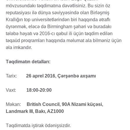
mövzusundakı təqdimatına dəvətlisiniz. Bu sizin öz
reputasiyası ilə dünya səviyyəsində olan Birləşmiş
Krallığın top universitetlərindən biri haqqında ətraflı
öyrənmək, eləcə də Birmingham şəhəri və buradakı
tələbə həyatı və 2016-cı qəbul ili üçün təqdim edilən
təqaüd proqramları haqqında məlumat ala bilməniz üçün
əla imkandır.
Təqdimatın detalları:
Tarix:
26 aprel 2016, Çərşənbə axşamı
Vaxt:
18:00-20:00
Məkan:
British Council, 90A Nizami küçəsi,
Landmark III, Bakı, AZ1000
Təqdimatda iştirak ödənişsizdir.