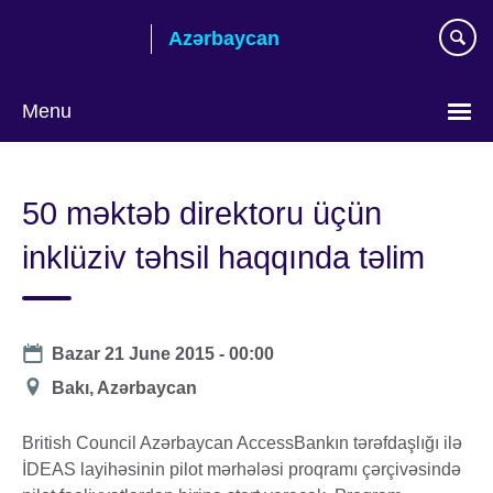
Skip
Azərbaycan
to
main
content
Menu
Choose
your
50 məktəb direktoru üçün
language
inklüziv təhsil haqqında təlim
Date
Bazar 21 June 2015 - 00:00
Location
Bakı, Azərbaycan
British Council Azərbaycan AccessBankın tərəfdaşlığı ilə
İDEAS layihəsinin pilot mərhələsi proqramı çərçivəsində