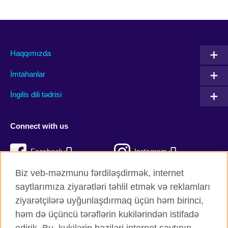
Haqqımızda
İmtahanlar
İngilis dili tədrisi
Connect with us
Facebook
Instagram
Biz veb-məzmunu fərdiləşdirmək, internet
Twitter
TikTok
saytlarımıza ziyarətləri təhlil etmək və reklamları
YouTube
ziyarətçilərə uyğunlaşdırmaq üçün həm birinci,
həm də üçüncü tərəflərin kukilərindən istifadə