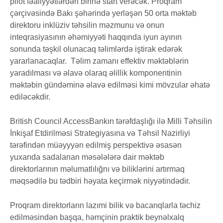
pilot fəaliyyətlərdən birinə start verəcək. Proqram
çərçivəsində Bakı şəhərində yerləşən 50 orta məktəb
direktoru inklüziv təhsilin məzmunu və onun
inteqrasiyasının əhəmiyyəti haqqında iyun ayının
sonunda təşkil olunacaq təlimlərdə iştirak edərək
yararlanacaqlar. Təlim zamanı effektiv məktəblərin
yaradılması və əlavə olaraq əlillik komponentinin
məktəbin gündəminə əlavə edilməsi kimi mövzular əhatə
ediləcəkdir.
British Council AccessBankın tərəfdaşlığı ilə Milli Təhsilin
İnkişaf Etdirilməsi Strategiyasına və Təhsil Nazirliyi
tərəfindən müəyyyən edilmiş perspektivə əsasən
yuxarıda sadalanan məsələlərə dair məktəb
direktorlarının məlumatlılığnı və biliklərini artırmaq
məqsədilə bu tədbiri həyata keçirmək niyyətindədir.
Proqram direktorların lazımi bilik və bacarıqlarla təchiz
edilməsindən başqa, həmçinin praktik beynəlxalq