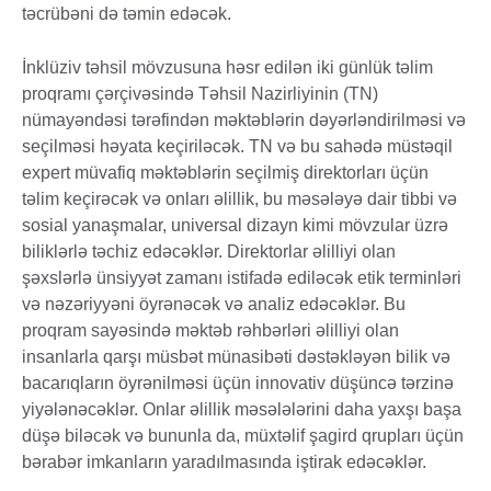
təcrübəni də təmin edəcək.
İnklüziv təhsil mövzusuna həsr edilən iki günlük təlim
proqramı çərçivəsində Təhsil Nazirliyinin (TN)
nümayəndəsi tərəfindən məktəblərin dəyərləndirilməsi və
seçilməsi həyata keçiriləcək. TN və bu sahədə müstəqil
expert müvafiq məktəblərin seçilmiş direktorları üçün
təlim keçirəcək və onları əlillik, bu məsələyə dair tibbi və
sosial yanaşmalar, universal dizayn kimi mövzular üzrə
biliklərlə təchiz edəcəklər. Direktorlar əlilliyi olan
şəxslərlə ünsiyyət zamanı istifadə ediləcək etik terminləri
və nəzəriyyəni öyrənəcək və analiz edəcəklər. Bu
proqram sayəsində məktəb rəhbərləri əlilliyi olan
insanlarla qarşı müsbət münasibəti dəstəkləyən bilik və
bacarıqların öyrənilməsi üçün innovativ düşüncə tərzinə
yiyələnəcəklər. Onlar əlillik məsələlərini daha yaxşı başa
düşə biləcək və bununla da, müxtəlif şagird qrupları üçün
bərabər imkanların yaradılmasında iştirak edəcəklər.