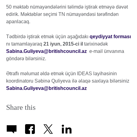
50 məktəb nümayəndələrini təlimdə iştirak etməyə dəvət
edirik. Məktəblər seçimi TN nümayəndəsi tərəfindən
aparılacaq.
Tədbirdə iştirak etmək üçün aşağıdakı
qeydiyyat forması
nı tamamlayaraq
21 iyun, 2015-ci il
tarixinədək
Sabina.Guliyeva@britishcouncil.az
e-mail ünvanına
göndərə bilərsiniz.
Ətraflı məlumat əldə etmək üçün IDEAS layihəsinin
koordinatoru Səbinə Quliyeva ilə əlaqə saxlaya bilərsiniz
Sabina.Guliyeva@britishcouncil.az
Share this