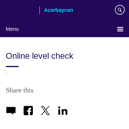
Skip
Azərbaycan
to
main
content
Menu
Choose
your
Online level check
language
.
Share this