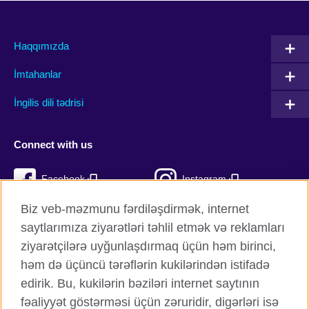
Haqqımızda
İmtahanlar
İngilis dili tədrisi
Connect with us
Facebook
Instagram
Biz veb-məzmunu fərdiləşdirmək, internet
Twitter
TikTok
saytlarımıza ziyarətləri təhlil etmək və reklamları
YouTube
ziyarətçilərə uyğunlaşdırmaq üçün həm birinci,
həm də üçüncü tərəflərin kukilərindən istifadə
edirik. Bu, kukilərin bəziləri internet saytının
fəaliyyət göstərməsi üçün zəruridir, digərləri isə
British Council qlobal