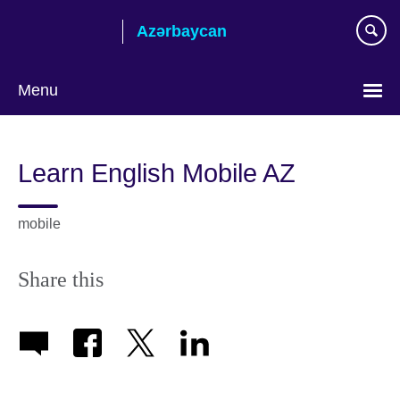
Skip
Azərbaycan
to
main
content
Menu
Choose
your
Learn English Mobile AZ
language
mobile
Share this