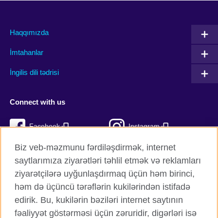
Haqqımızda
İmtahanlar
İngilis dili tədrisi
Connect with us
Facebook
Instagram
Biz veb-məzmunu fərdiləşdirmək, internet
Twitter
TikTok
saytlarımıza ziyarətləri təhlil etmək və reklamları
YouTube
ziyarətçilərə uyğunlaşdırmaq üçün həm birinci,
həm də üçüncü tərəflərin kukilərindən istifadə
edirik. Bu, kukilərin bəziləri internet saytının
fəaliyyət göstərməsi üçün zəruridir, digərləri isə
British Council qlobal