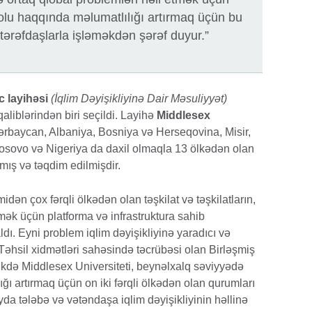
u haqqında məlumatlılığı artırmaq üçün bu
 tərəfdaşlarla işləməkdən şərəf duyur.”
c layihəsi
(İqlim Dəyişikliyinə Dair Məsuliyyət)
aliblərindən biri seçildi. Layihə
Middlesex
Azərbaycan, Albaniya, Bosniya və Herseqovina, Misir,
 Kosovo və Nigeriya da daxil olmaqla 13 ölkədən olan
mış və təqdim edilmişdir.
ən çox fərqli ölkədən olan təşkilat və təşkilatların,
ək üçün platforma və infrastruktura sahib
ı. Eyni problem iqlim dəyişikliyinə yaradıcı və
. Təhsil xidmətləri sahəsində təcrübəsi olan Birləşmiş
irlikdə Middlesex Universiteti, beynəlxalq səviyyədə
ğı artırmaq üçün on iki fərqli ölkədən olan qurumları
a tələbə və vətəndaşa iqlim dəyişikliyinin həllinə