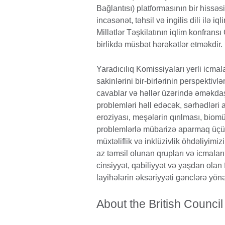
Bağlantısı) platformasının bir hissəsi
incəsənət, təhsil və ingilis dili ilə iql
Millətlər Təşkilatının iqlim konfrans
birlikdə müsbət hərəkətlər etməkdir.
Yaradıcılıq Komissiyaları yerli icmal
sakinlərini bir-birlərinin perspektivlə
cavablar və həllər üzərində əməkdaşlı
problemləri həll edəcək, sərhədləri a
eroziyası, meşələrin qırılması, biomüx
problemlərlə mübarizə aparmaq üçün
müxtəliflik və inklüzivlik öhdəliyimi
az təmsil olunan qrupları və icmaları f
cinsiyyət, qabiliyyət və yaşdan olan f
layihələrin əksəriyyəti gənclərə yön
About the British Council