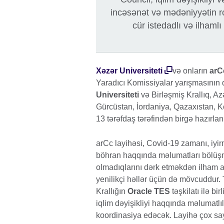
incəsənət və mədəniyyətin rol
cür istedadlı və ilhamlı
Xəzər Universiteti
və onların
arC
Yaradıcı Komissiyalar yarışmasının q
Universiteti
və Birləşmiş Krallıq, 
Gürcüstan, İordaniya, Qazaxıstan,
13 tərəfdaş tərəfindən birgə hazırlan
arCc layihəsi, Covid-19 zamanı, iyirmid
böhran haqqında məlumatları bölüşm
olmadıqlarını dərk etməkdən ilham ald
yenilikçi həllər üçün də mövcuddur
Krallığın
Oracle TES
təşkilatı ilə b
iqlim dəyişikliyi haqqında məlumatlılı
koordinasiya edəcək. Layihə çox sayd