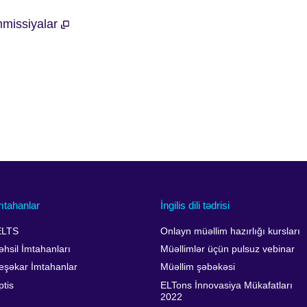
mmissiyalar
mtahanlar
İngilis dili tədrisi
ELTS
Onlayn müəllim hazırlığı kursları
əhsil İmtahanları
Müəllimlər üçün pulsuz vebinar
eşəkar İmtahanlar
Müəllim şəbəkəsi
ptis
ELTons İnnovasiya Mükafatları
2022