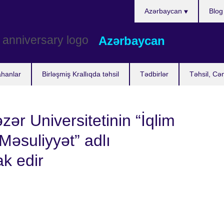
Choose
Azərbaycan
Blog
your
language
Azərbaycan
ahanlar
Birləşmiş Krallıqda təhsil
Tədbirlər
Təhsil, Cə
zər Universitetinin “İqlim
 Məsuliyyət” adlı
ak edir