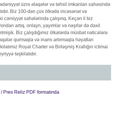
 mədəniyyət üzrə əlaqələr və təhsil imkanları sahəsində
atıdır. Biz 100-dən çox ölkədə incəsənət və
ki cəmiyyət sahələrində çalışırıq. Keçən il biz
yondan artıq, onlayn, yayımlar və nəşrlər də daxil
işik. Biz çalışdığımız ölkələrdə müsbət nəticələrə
laqələr qurmaqla və inamı artırmaqla həyatları
şkilatımız Royal Charter və Birləşmiş Krallığın ictimai
iyyə təşkilatıdır.
/ Pres Reliz PDF formatında