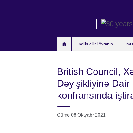
Skip
to
main
content
İngilis dilini öyrənin
İmt
British Council, Xə
Dəyişikliyinə Dair
konfransında iştir
Cümə 08 Oktyabr 2021