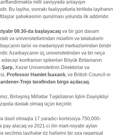
arifləndirməklə milli səviyyədə anlayışın
kdir. Bu layihə, sonrakı fəaliyyətlərlə birlikdə layihənin
əfdaşlar şəbəkəsinin qurulması yolunda ilk addımdır.
ktyabr 09.30-da başlayacaq
və bir gün davam
b və universitetlərindən müəllim və tələbələrin
rbaycanın tarixi və mədəniyyət mərkəzlərindən biridir
ərdir. Azərbaycanın üç universitetindən və bir neçə
edəcəyi konfransın spikerləri Böyük Britanianın
Şarp,
Xəzər Universitetinin Direktorlar və
isi,
Professor Hamlet İsaxanlı,
və British Council-ın
ardener-Trejo tərəfindən birgə açılacaq.
irləşmiş Millətlər Təşkilatının İqlim Dəyişikliyi
oda dəstək olmaq üçün keçirilir.
də daxil olmaqla 17 yaradıcı komissiya 750,000-
i pay alacaq və 2021-ci ilin mart-noyabr ayları
ə seçilmiş layihələr öz həllərini bir sıra rəqəmsal