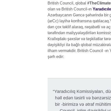
British Council, qlobal
#TheClimat
olan və British Council-ın
Yaradıcıl
Azərbaycanın Gəncə şəhərində bir
(arCc) layihə konfransına qatılacaq.
dən çox təklif alaraq, rəqabətli və ac
tərəfindən maliyyələşdirilən komissiyal
Krallıqdakı şəxslər və təşkilatlar tə
dəyişikliyi ilə bağlı qlobal müzakirə
ilham verməkdir. British Council -ın 
şərh edir:
“Yaradıcılıq Komissiyaları, du
həll edən təsirli və bənzərsiz
bir -birimizə və ətraf mühitim
Council, iqlim dəyişikliyi 