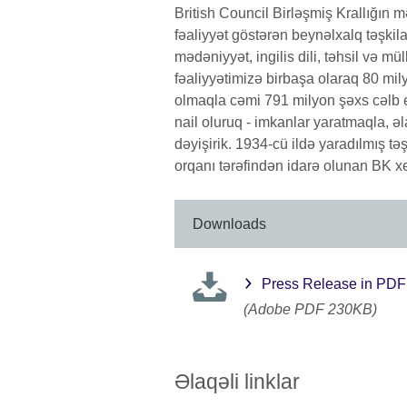
British Council Birləşmiş Krallığın
fəaliyyət göstərən beynəlxalq təşkil
mədəniyyət, ingilis dili, təhsil və mül
fəaliyyətimizə birbaşa olaraq 80 mil
olmaqla cəmi 791 milyon şəxs cəlb etm
nail oluruq - imkanlar yaratmaqla, ə
dəyişirik. 1934-cü ildə yaradılmış tə
orqanı tərəfindən idarə olunan BK xeyr
Downloads
Press Release in PDF 
(Adobe PDF 230KB)
Əlaqəli linklar