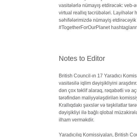
vasitələrlə nümayış etdirəcək: veb
virtual reallıq təcrübələri. Layihəl
səhifələrimizdə nümayiş etdirəcə
#TogetherForOurPlanet hashtagların
Notes to Editor
British Council-ın 17 Yaradıcı Komi
vasitəsilə iqlim dəyişikliyini araşdı
dən çox təklif alaraq, rəqabətli və ac
tərəfindən maliyyələşdirilən komissiyal
Krallıqdakı şəxslər və təşkilatlar tə
dəyişikliyi ilə bağlı qlobal müzakirə
ilham verməkdir.
Yaradıcılıq Komissiyaları, British Co