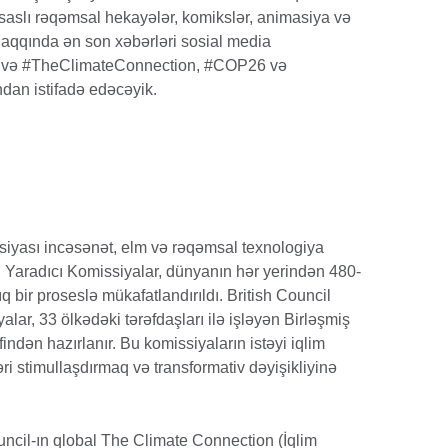
-əsaslı rəqəmsal hekayələr, komikslər, animasiya və
ər haqqında ən son xəbərləri sosial media
yik və #TheClimateConnection, #COP26 və
dan istifadə edəcəyik.
ssiyası incəsənət, elm və rəqəmsal texnologiya
rır. Yaradıcı Komissiyalar, dünyanın hər yerindən 480-
̧ıq bir proseslə mükafatlandırıldı. British Council
ar, 33 ölkədəki tərəfdaşları ilə işləyən Birləşmiş
rəfindən hazırlanır. Bu komissiyaların istəyi iqlim
ləri stimullaşdırmaq və transformativ dəyişikliyinə
uncil-ın qlobal The Climate Connection (İqlim