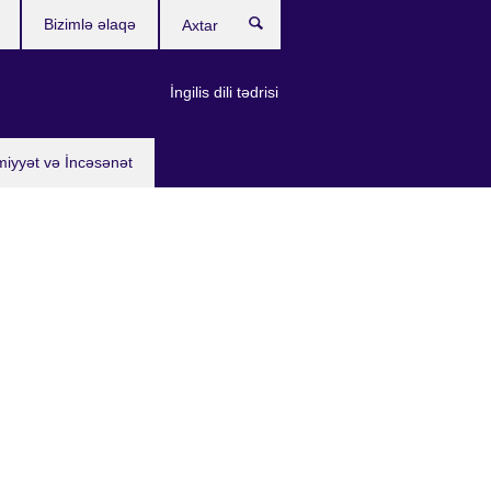
Bizimlə əlaqə
Axtar
İngilis dili tədrisi
miyyət və İncəsənət