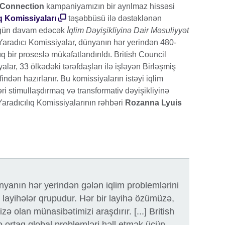
eConnection
kampaniyamızın bir ayrılmaz hissəsi
ıq Komissiyaları
təşəbbüsü ilə dəstəklənən
 gün davam edəcək
İqlim Dəyişikliyinə Dair Məsuliyyət
Yaradıcı Komissiyalar, dünyanın hər yerindən 480-
̧ıq bir proseslə mükafatlandırıldı. British Council
ar, 33 ölkədəki tərəfdaşları ilə işləyən Birləşmiş
rəfindən hazırlanır. Bu komissiyaların istəyi iqlim
ləri stimullaşdırmaq və transformativ dəyişikliyinə
Yaradıcılıq Komissiyalarının rəhbəri
Rozanna Lyuis
̈nyanın hər yerindən gələn iqlim problemlərini
 layihələr qrupudur. Hər bir layihə özümüzə,
izə olan münasibətimizi araşdırır. [...] British
və ortaq qlobal problemləri həll etmək üçün