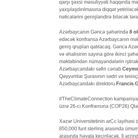
qarşı şəxsi məsuliyyəti haqqında ma
yaxşılaşdırılmasına diqqət yetiriləcə
nəticələrini genişləndirə biləcək tər
Azərbaycanın Gəncə şəhərində
8 o
edəcək konfransa Azərbaycanın məktə
geniş qrupları qatılacaq. Gəncə Azə
və əhalisinin sayına görə ikinci şəh
məktəbindən nümayəndələrin iştirak 
Azərbaycandakı səfiri cənab
Ceyms 
Qəyyumlar Şurasının sədri və təsisç
Azərbaycandakı direktoru
Francis G
#TheClimateConnection kampaniyamız, B
üzrə 26-cı Konfransına (COP26) Qlazq
Xəzər Universitetinin arCc layihəsi 
850,000 funt sterlinq arasında ümum
arasında həyata keçiriləcək. İl ərzind