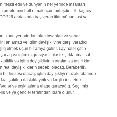
ni təşkil edir və dünyanın hər yerində insanları
im problemini həll etmək üçün birləşdirir. Birləşmiş
ı COP26 ərəfəsində baş verən fikir mübadiləsi və
arı, kənd yerlərindən olan insanları və şəhər
rini anlamaq və iqlim dəyişikliyinə qarşı yaradıcı
q etmək üçün bir araya gətirir. Layihələr çətin
şacaq və iqlim miqrasiyası, plastik çirklənmə, sahil
təliflik və iqlim dəyişikliyinin ətrafımıza təsiri kimi
 real dəyişikliklərin səbəbi olacaq. Bərabərlik,
zin bir hissəsi olaraq, iqlim dəyişikliyi müzakirələrində
əal şəkildə dəstəkləyirik və fərqli cins, etnik,
ərdlər və təşkilatlarla əlaqə quracağıq. Seçilmiş
əlib və ya gənclər tərəfindən idarə olunur.