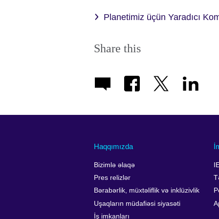
Planetimiz üçün Yaradıcı Ko
Share this
Haqqımızda
İ
Bizimlə əlaqə
I
Pres relizlər
T
Bərabərlik, müxtəliflik və inklüzivlik
P
Uşaqların müdafiəsi siyasəti
A
İş imkanları