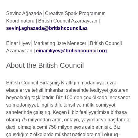
Sevinc Ağazadə│Creative Spark Proqramının
Koordinatoru | British Council Azərbaycan |
sevinj.aghazada@britishcouncil.az
Einar İliyev│Marketinq üzrə Menecer | British Council
Azərbaycan |
einar.iliyev@britishcouncil.org
About the British Council
British Council Birləşmiş Krallığın mədəniyyət üzrə
əlaqələr və təhsil imkanları sahəsində fəaliyyət göstərən
beynəlxalq təşkilatıdır. Biz 100-dən çox ölkədə incəsənət
və mədəniyyət, ingilis dili, təhsil və mülki cəmiyyət
sahələrində çalışırıq. Keçən il biz fəaliyyətimizə birbaşa
olaraq 75 milyondan artıq, onlayn, yayımlar və nəşrlər də
daxil olmaqla cəmi 758 milyon şəxs cəlb etmişik. Biz
çalışdığımız ölkələrdə müsbət nəticələrə nail oluruq -