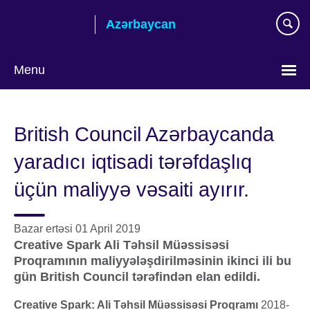
Skip
Azərbaycan
to
main
content
Menu
Choose
your
British Council Azərbaycanda
language
yaradıcı iqtisadi tərəfdaşlıq
üçün maliyyə vəsaiti ayırır.
Bazar ertəsi 01 April 2019
Creative Spark Ali Təhsil Müəssisəsi
Proqramının
maliyyələşdirilməsinin ikinci ili bu
gün British Council tərəfindən elan edildi.
Creative Spark: Ali Təhsil Müəssisəsi Proqramı
2018-