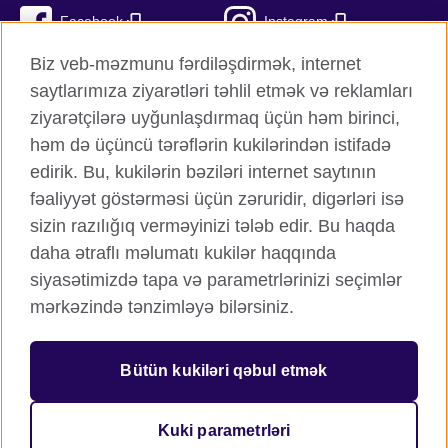
Facebook
Instagram
Biz veb-məzmunu fərdiləşdirmək, internet
Twitter
TikTok
saytlarımıza ziyarətləri təhlil etmək və reklamları
YouTube
ziyarətçilərə uyğunlaşdırmaq üçün həm birinci,
həm də üçüncü tərəflərin kukilərindən istifadə
edirik. Bu, kukilərin bəziləri internet saytının
fəaliyyət göstərməsi üçün zəruridir, digərləri isə
British Council qlobal
sizin razılığıq verməyinizi tələb edir. Bu haqda
Məxfilik və şərtlər
daha ətraflı məlumatı kukilər haqqında
Kukilər
siyasətimizdə tapa və parametrlərinizi seçimlər
Sitemap
mərkəzində tənzimləyə bilərsiniz.
© 2026 British Council
Bütün kukiləri qəbul etmək
Birləşmiş Krallığın mədəni əlaqələr və təhsil imkanları üzrə
beynəlxalq təşkilatı.
Qeydiyyatdan keçmiş xeyriyyə təşkilatı: 209131 (İngiltərə və
Kuki parametrləri
Uels), SC037733 (Şotlandiya).