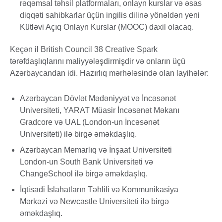
rəqəmsal təhsil platformaları, onlayn kurslar və əsas
diqqəti sahibkarlar üçün ingilis dilinə yönəldən yeni
Kütləvi Açıq Onlayn Kurslar (MOOC) daxil olacaq.
Keçən il British Council 38 Creative Spark
tərəfdaşlıqlarını maliyyələşdirmişdir və onların üçü
Azərbaycandan idi. Hazırlıq mərhələsində olan layihələr:
Azərbaycan Dövlət Mədəniyyət və İncəsənət
Universiteti, YARAT Müasir İncəsənət Məkanı
Gradcore və UAL (London-un İncəsənət
Universiteti) ilə birgə əməkdaşlıq.
Azərbaycan Memarlıq və İnşaat Universiteti
London-un South Bank Universiteti və
ChangeSchool ilə birgə əməkdaşlıq.
İqtisadi İslahatların Təhlili və Kommunikasiya
Mərkəzi və Newcastle Universiteti ilə birgə
əməkdaşlıq.