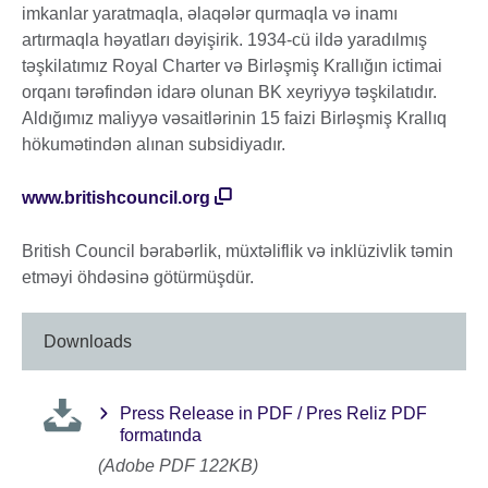
imkanlar yaratmaqla, əlaqələr qurmaqla və inamı
artırmaqla həyatları dəyişirik. 1934-cü ildə yaradılmış
təşkilatımız Royal Charter və Birləşmiş Krallığın ictimai
orqanı tərəfindən idarə olunan BK xeyriyyə təşkilatıdır.
Aldığımız maliyyə vəsaitlərinin 15 faizi Birləşmiş Krallıq
hökumətindən alınan subsidiyadır.
www.britishcouncil.org
British Council bərabərlik, müxtəliflik və inklüzivlik təmin
etməyi öhdəsinə götürmüşdür.
Downloads
Press Release in PDF / Pres Reliz PDF
formatında
(Adobe PDF 122KB)