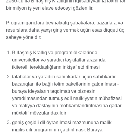
2030-cu ilə Birləşmiş Krallığının iqtisadiyyatına təxminən
bir milyon iş yeri əlavə edəcəyi gözlənilir.
Proqram gənclərə beynəlxalq şəbəkələrə, bazarlara və
resurslara daha yaxşı giriş vermək üçün əsas diqqəti üç
sahəyə yönəldir:
Birləşmiş Krallıq və proqram ölkələrində
universitetlər və yaradıcı təşkilatlar arasında
ikitərəfli tərəfdaşlığların inkişaf etdirilməsi
tələbələr və yaradıcı sahibkarlar üçün sahibkarlıq
bacarıqları ilə bağlı təlim paketlərinin çatdırılması -
buraya ideyaların təqdimatı və biznesin
yaradılmasından tutmuş əqli mülkiyyətin mühafizəsi
və maliyyə dəstəyinin möhkəmləndirilməsinə qədər
müxtəlif mövzular daxildir
geniş çeşidli dil öyrənilməsi məzmununa malik
ingilis dili proqramının çatdırılması. Buraya