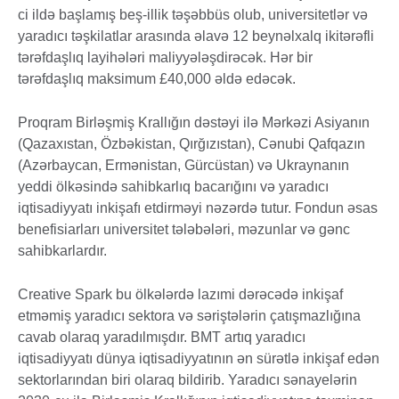
ci ildə başlamış beş-illik təşəbbüs olub, universitetlər və
yaradıcı təşkilatlar arasında əlavə 12 beynəlxalq ikitərəfli
tərəfdaşlıq layihələri maliyyələşdirəcək. Hər bir
tərəfdaşlıq maksimum £40,000 əldə edəcək.
Proqram Birləşmiş Krallığın dəstəyi ilə Mərkəzi Asiyanın
(Qazaxıstan, Özbəkistan, Qırğızıstan), Cənubi Qafqazın
(Azərbaycan, Ermənistan, Gürcüstan) və Ukraynanın
yeddi ölkəsində sahibkarlıq bacarığını və yaradıcı
iqtisadiyyatı inkişafı etdirməyi nəzərdə tutur. Fondun əsas
benefisiarları universitet tələbələri, məzunlar və gənc
sahibkarlardır.
Creative Spark bu ölkələrdə lazımi dərəcədə inkişaf
etməmiş yaradıcı sektora və səriştələrin çatışmazlığına
cavab olaraq yaradılmışdır. BMT artıq yaradıcı
iqtisadiyyatı dünya iqtisadiyyatının ən sürətlə inkişaf edən
sektorlarından biri olaraq bildirib. Yaradıcı sənayelərin