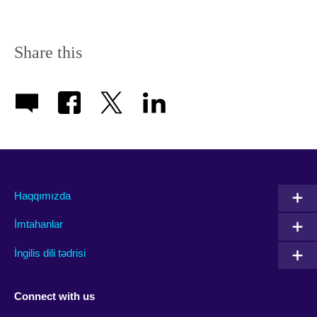
Share this
Haqqımızda
İmtahanlar
İngilis dili tədrisi
Connect with us